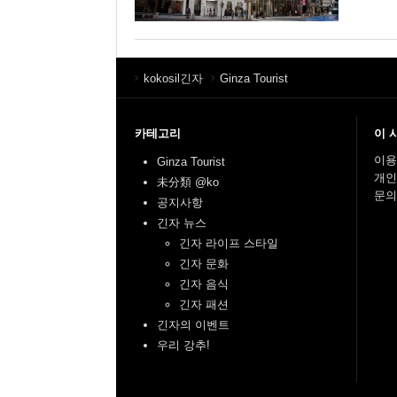
kokosil긴자
Ginza Tourist
카테고리
이 
이용
Ginza Tourist
개인
未分類 @ko
문의
공지사항
긴자 뉴스
긴자 라이프 스타일
긴자 문화
긴자 음식
긴자 패션
긴자의 이벤트
우리 강추!