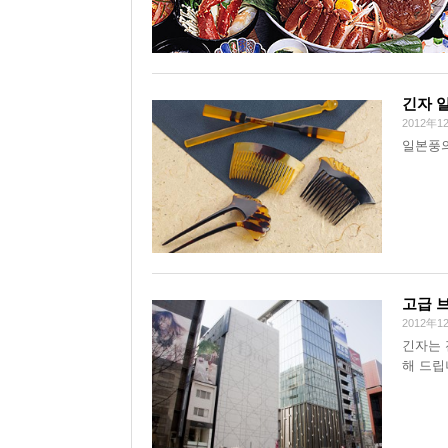
긴자 
2012年1
일본풍의
고급 
2012年1
긴자는 
해 드립