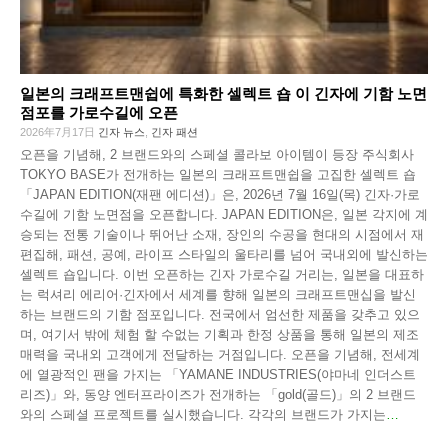
일본의 크래프트맨쉽에 특화한 셀렉트 숍
이 긴자에 기함 노면
점포를 가로수길에 오픈
2026年7月17日
긴자 뉴스
,
긴자 패션
오픈을 기념해, 2 브랜드와의 스페셜 콜라보 아이템이 등장 주식회사
TOKYO BASE가 전개하는 일본의 크래프트맨쉽을 고집한 셀렉트 숍
「JAPAN EDITION(재팬 에디션)」은, 2026년 7월 16일(목) 긴자·가로
수길에 기함 노면점을 오픈합니다. JAPAN EDITION은, 일본 각지에 계
승되는 전통 기술이나 뛰어난 소재, 장인의 수공을 현대의 시점에서 재
편집해, 패션, 공예, 라이프 스타일의 울타리를 넘어 국내외에 발신하는
셀렉트 숍입니다. 이번 오픈하는 긴자 가로수길 거리는, 일본을 대표하
는 럭셔리 에리어·긴자에서 세계를 향해 일본의 크래프트맨십을 발신
하는 브랜드의 기함 점포입니다. 전국에서 엄선한 제품을 갖추고 있으
며, 여기서 밖에 체험 할 수없는 기획과 한정 상품을 통해 일본의 제조
매력을 국내외 고객에게 전달하는 거점입니다. 오픈을 기념해, 전세계
에 열광적인 팬을 가지는 「YAMANE INDUSTRIES(야마네 인더스트
리즈)」와, 동양 엔터프라이즈가 전개하는 「gold(골드)」의 2 브랜드
와의 스페셜 프로젝트를 실시했습니다. 각각의 브랜드가 가지는
…