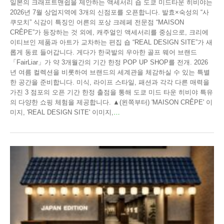
일본의 크래프트맨쉽을 제안하는 액세서리 숍 도쿄 미드타운 히비야는
2026년 7월 상업지역에 3개의 신점포를 오픈합니다. 발효×숙성의 “사
쿠모치” 식감이 특징인 어른의 포상 크레페 전문점 “MAISON
CRÊPE”가 등장하는 것 외에, 캐주얼인 액세서리를 중심으로, 크리에
이티브인 제품과 아트가 교차하는 편집 숍 “REAL DESIGN SITE”가 새
롭게 동료 들어갑니다. 게다가 한국발의 우아한 골프 웨어 브랜드
「FairLiar」가 약 3개월간의 기간 한정 POP UP SHOP를 전개. 2026
년 여름 컬렉션을 비롯하여 브랜드의 세계관을 체감하실 수 있는 특별
한 공간을 준비합니다. 미식, 라이프 스타일, 패션과 각각 다른 매력을
가진 3 점포의 오픈 기간 한정 출점을 통해 도쿄 미드 타운 히비야 특유
의 다양한 쇼핑 체험을 제공합니다. ▲(왼쪽부터) 'MAISON CRÊPE' 이
미지, 'REAL DESIGN SITE' 이미지,
…