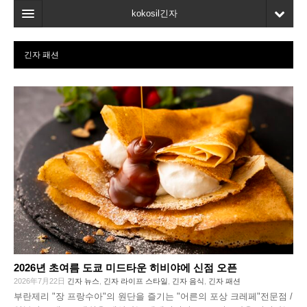
kokosil긴자
홈
긴자 패션
검색
최신정보
고객평가
마이페이지
즐겨찾기
2026년 초여름 도쿄 미드타운 히비야에 신점 오픈
2026年7月22日
긴자 뉴스
,
긴자 라이프 스타일
,
긴자 음식
,
긴자 패션
부란제리 "장 프랑수아"의 원단을 즐기는 "어른의 포상 크레페"전문점 /