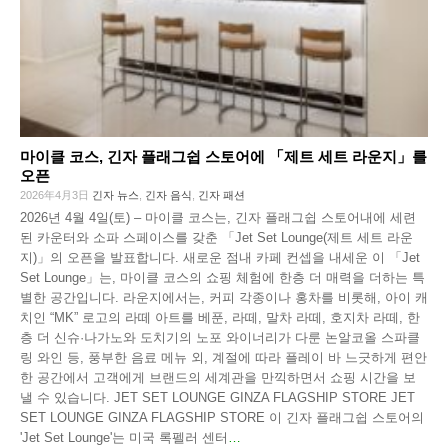
마이클 코스, 긴자 플래그쉽 스토어에 「제트 세트 라운지」를
오픈
2026年4月3日
긴자 뉴스
,
긴자 음식
,
긴자 패션
2026년 4월 4일(토) – 마이클 코스는, 긴자 플래그쉽 스토어내에 세련
된 카운터와 소파 스페이스를 갖춘 「Jet Set Lounge(제트 세트 라운
지)」의 오픈을 발표합니다. 새로운 점내 카페 컨셉을 내세운 이 「Jet
Set Lounge」는, 마이클 코스의 쇼핑 체험에 한층 더 매력을 더하는 특
별한 공간입니다. 라운지에서는, 커피 각종이나 홍차를 비롯해, 아이 캐
치인 “MK” 로고의 라떼 아트를 베푼, 라떼, 말차 라떼, 호지차 라떼, 한
층 더 신슈·나가노와 도치기의 노포 와이너리가 다룬 논알코올 스파클
링 와인 등, 풍부한 음료 메뉴 외, 계절에 따라 플레이 바 느긋하게 편안
한 공간에서 고객에게 브랜드의 세계관을 만끽하면서 쇼핑 시간을 보
낼 수 있습니다. JET SET LOUNGE GINZA FLAGSHIP STORE JET
SET LOUNGE GINZA FLAGSHIP STORE 이 긴자 플래그쉽 스토어의
'Jet Set Lounge'는 미국 록펠러 센터
…