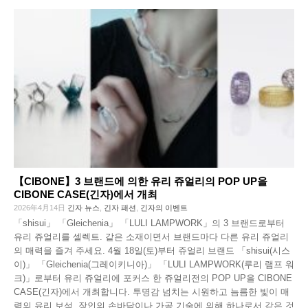
【CIBONE】3 브랜드에 의한 유리 쥬얼리의 POP UP을
CIBONE CASE(긴자)에서 개최
2026年4月14日
긴자 뉴스
,
긴자 패션
,
긴자의 이벤트
「shisui」 「Gleichenia」 「LULI LAMPWORK」의 3 브랜드로부터
유리 쥬얼리를 셀렉트. 같은 소재이면서 브랜드마다 다른 유리 쥬얼리
의 매력을 즐겨 주세요. 4월 18일(토)부터 쥬얼리 브랜드 「shisui(시스
이)」 「Gleichenia(그레이키니아)」 「LULI LAMPWORK(루리 램프 워
크)」로부터 유리 쥬얼리에 포커스 한 쥬얼리전의 POP UP을 CIBONE
CASE(긴자)에서 개최합니다. 투명감 넘치는 시원하고 늠름한 빛이 매
력의 유리 보석. 장인의 손바닥이나 가공 기술에 의해 하나로서 같은 것