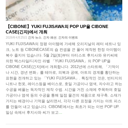
【CIBONE】YUKI FUJISAWA의 POP UP을 CIBONE
CASE(긴자)에서 개최
2026年4月25日
긴자 뉴스
,
긴자 패션
,
긴자의 이벤트
YUKI FUJISAWA의 정평 아이템에 가세해 오리지날의 레터 세트나 잉
크, 노트 등 CIBONECASE의 숍 컨셉을 끈 풀어 제작된 한정 아이템이
복수 줄지어 있습니다. 5월 2일(토)부터 아티스트 후지사와 유키씨에
의한 텍스타일/디자인 라벨 「YUKI FUJISAWA」의 POP UP을
CIBONE CASE(긴자)에서 개최합니다. 2012년에 스타트해, 「기억이
나 시간, 경년 변화」를 테마로, 의복과 공예, 아트의 경계를 횡단하는
표현을 전개하고 있는 「YUKI FUJISAWA」. 특징적인 것은, 빈티지의
니트나 헌옷, 레이스등을 베이스로, 호일 가공이나 염색, 자수라고 하는
수공을 베풀는 독자적인 제작 수법. 시간을 거친 소재에 주목하여 호일
가공이나 염색 등의 수공을 통해 일점 물건의 제품으로 재구축. 소재가
가지는 배경이나 기억을 살리면서, 각각 다른 표정을 가지는 아트 피스
를 만들어 내고 있습니다. CIBONE에서는 최초가 되는 이번 POP UP.
일상 속에서 후지사와 씨가 보고
…