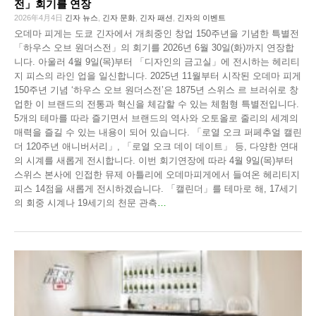
전」회기를 연장
2026年4月4日
긴자 뉴스
,
긴자 문화
,
긴자 패션
,
긴자의 이벤트
오데마 피게는 도쿄 긴자에서 개최중인 창업 150주년을 기념한 특별전
「하우스 오브 원더스전」의 회기를 2026년 6월 30일(화)까지 연장합
니다. 아울러 4월 9일(목)부터 「디자인의 금고실」에 전시하는 헤리티
지 피스의 라인 업을 일신합니다. 2025년 11월부터 시작된 오데마 피게
150주년 기념 ‘하우스 오브 원더스전’은 1875년 스위스 르 브러쉬로 창
업한 이 브랜드의 전통과 혁신을 체감할 수 있는 체험형 특별전입니다.
5개의 테마를 따라 즐기면서 브랜드의 역사와 오토올로 줄리의 세계의
매력을 즐길 수 있는 내용이 되어 있습니다. 「로열 오크 퍼페추얼 캘린
더 120주년 애니버서리」, 「로열 오크 데이 데이트」 등, 다양한 연대
의 시계를 새롭게 전시합니다. 이번 회기연장에 따라 4월 9일(목)부터
스위스 본사에 인접한 뮤제 아틀리에 오데마피게에서 들여온 헤리티지
피스 14점을 새롭게 전시하겠습니다. 「캘린더」를 테마로 해, 17세기
의 회중 시계나 19세기의 천문 관측
…