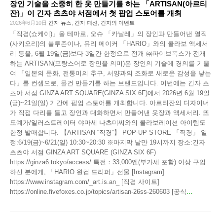
장인 기술을 소중히 한 옷 만들기를 하는 「ARTISAN(아르티
잔)」이 긴자 츠츠야 서점에서 첫 팝업 스토어를 개최
2026年6月10日
긴자 뉴스
,
긴자 패션
,
긴자의 이벤트
「직경(쇼케이)」을 테마로, 오슈 「카날레」의 장인과 만들어낸 열직
(사키오리)의 블루존이나, 유리 메이커 「HARIO」와의 콜라보 액세서
리 등을, 6월 19일(금)보다 3일간 한정으로 전개 ㈜파이브폭스가 전개
하는 ARTISAN(프랑스어로 장인을 의미)은 장인의 기술에 경의를 기울
여 「일본의 문화, 전통미의 추구, 서양과의 조화로 새로운 감성을 낳는
다」를 컨셉으로, 물건 만들기를 하는 브랜드입니다. 이번에는 긴자 츠
츠야 서점 GINZA ART SQUARE(GINZA SIX 6F)에서 2026년 6월 19일
(금)~21일(일) 기간에 팝업 스토어를 개최합니다. 아르티잔의 디자이너
가 직접 다리를 들고 장인과 대화하면서 만들어낸 옷장과 액세서리. 또
도예가/일러스트레이터 야마세 나츠미씨와의 콜라보레이션 아이템도
한정 발매합니다. 【ARTISAN “직경”】 POP-UP STORE 「직경」 일
정:6/19(금)~6/21(일) 10:30~20:30 ※마지막 날만 19시까지 장소:긴자
츠츠야 서점 GINZA ART SQUARE (GINZA SIX 6F)
https://ginza6.tokyo/access/ 특전：33,000엔(부가세 포함) 이상 구입
하신 분에게, 「HARIO 원컵 드리퍼」선물 [Instagram]
https://www.instagram.com/_art.is.an_ [직경 사이트]
https://online.fivefoxes.co.jp/topics/artisan-26ss-260603 [공식
…