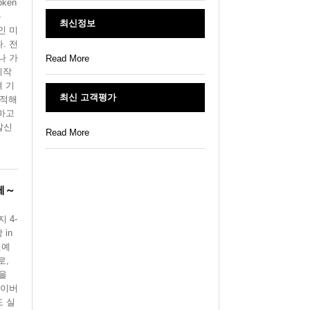
oken
온
최신정보
인 미
. 전
나 가
Read More
시작
려 기
최신 고객평가
축적해
개하고
발신
Read More
축제～
 4-
in
연예
로,
을
레이버
도 실