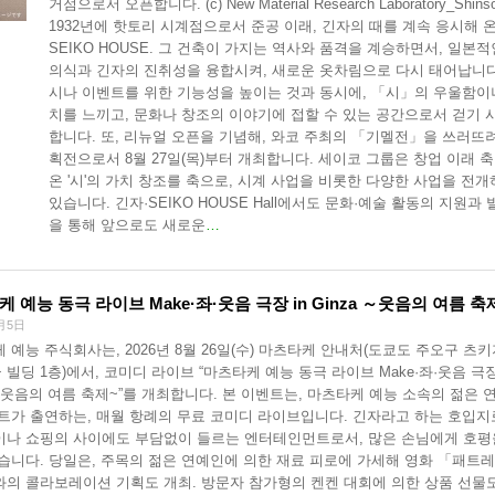
거점으로서 오픈합니다. (c) New Material Research Laboratory_Shins
1932년에 핫토리 시계점으로서 준공 이래, 긴자의 때를 계속 응시해 
SEIKO HOUSE. 그 건축이 가지는 역사와 품격을 계승하면서, 일본적
의식과 긴자의 진취성을 융합시켜, 새로운 옷차림으로 다시 태어납니다
시나 이벤트를 위한 기능성을 높이는 것과 동시에, 「시」의 우울함이
치를 느끼고, 문화나 창조의 이야기에 접할 수 있는 공간으로서 걷기 
합니다. 또, 리뉴얼 오픈을 기념해, 와코 주최의 「기멜전」을 쓰러뜨
획전으로서 8월 27일(목)부터 개최합니다. 세이코 그룹은 창업 이래 
온 '시'의 가치 창조를 축으로, 시계 사업을 비롯한 다양한 사업을 전
있습니다. 긴자·SEIKO HOUSE Hall에서도 문화·예술 활동의 지원과 
을 통해 앞으로도 새로운
…
 예능 동극 라이브 Make·좌·웃음 극장 in Ginza ～웃음의 여름 
月5日
 예능 주식회사는, 2026년 8월 26일(수) 마츠타케 안내처(도쿄도 주오구 츠키지
극 빌딩 1층)에서, 코미디 라이브 “마츠타케 예능 동극 라이브 Make·좌·웃음 극장 
a ~웃음의 여름 축제~”를 개최합니다. 본 이벤트는, 마츠타케 예능 소속의 젊은 
트가 출연하는, 매월 항례의 무료 코미디 라이브입니다. 긴자라고 하는 호입지
나 쇼핑의 사이에도 부담없이 들르는 엔터테인먼트로서, 많은 손님에게 호평
습니다. 당일은, 주목의 젊은 연예인에 의한 재료 피로에 가세해 영화 「패트
와의 콜라보레이션 기획도 개최. 방문자 참가형의 켄켄 대회에 의한 상품 선물