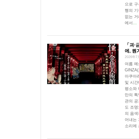
으로 구
행의 기
없는 거
에서
…
「괴·
에, 
2026年7
여름 예
GINZ
아쿠아리
및 시간
평소와 다
만의 특
관의 공
도 조명
의 음색
어내는 
소리에