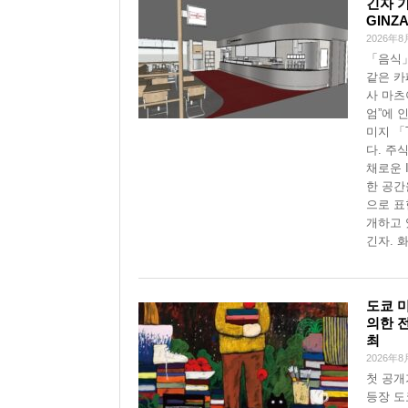
긴자 가
GINZ
2026年8
「음식
같은 카
사 마츠
엄”에 인
미지 「
다. 주
채로운 
한 공간
으로 표
개하고 
긴자. 
도쿄 
의한 전
최
2026年8
첫 공개
등장 도