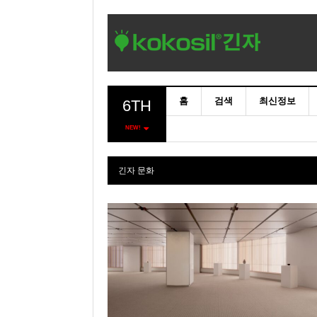
홈
검색
최신정보
6TH
NEW!
긴자 문화