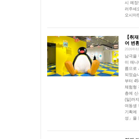
시 예정
러주세요
오시마탄
【취재
어 변
2026年8
남극을 
이 애니
름으로 
되었습니
부터 4
체험형 
층에 신
(일)까
여동생 
기획에 
성」을 