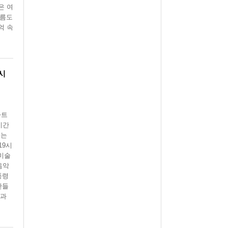
은 여
이름도
억 속
시
아트
기간
내는
19시
 미술
음악
풍령
만들
빛과