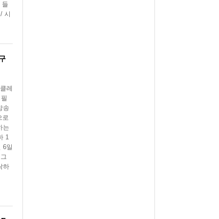
 들
/ 시
구
 클레
 필
방송
으로
하는
 1
 6일
 그
낙하
제