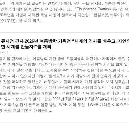
유키」의 세계관을 물들이는 인형이나 의상, 무기 등을 전시해, 전통과 혁신이
인형극의 매력을 체감하실 수 있습니다. 또, 「Thunderbolt Fantasy 동리검 
10주년을 기념해 제작된 특별 사양의 천주머니 극인형 「린설코(린세투아)」
(쇼우칸)」을 세계 최초
…
 뮤지엄 긴자 2026년 여름방학 기획전 “시계의 역사를 배우고, 자연
용한 시계를 만들자!”를 개최
月28日
뮤지엄 긴자에서는, 여름방학 기간 중에 초등학생의 어린이나 가족에서 즐길 
방학 기획전을 개최합니다. 현대는 어디에 있든 누구나 정확한 시간을 쉽게 알
대입니다. 일상 생활에서 그 고마움을 특히 의식하는 것은 적을 수 있습니다. 
상에 시계가 없었다면 어떻게 될까요? 시계가 개발되기 전에 인류가 어떻게 
시간을 파악하고 있었는지 배우면서 시간과 시계에 대해 생각해 보지 않겠습니
 개최 기간중에는, 기계식 시계가 탄생하기 전에 사용되고 있던 「수시계」를
료로 만드는 공작 교실을 개최합니다. 여름방학의 자유 연구에도 최적입니다.
최 일시・장소 개최 일시・장소 2026년 7월 21일(화)~8월 30일(일) 회장: 세이
자 지하 1층 전시 플로어 입장 방법: WEB 예약 우선 【WEB 예약은 이쪽으로
계 공작 교실 기획전 개최중의
…