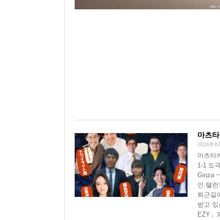
마츠타케
2026年8
마츠타케
1-1 도
Ginz
인·탤런
퇴근길이
받고 있
EZY」