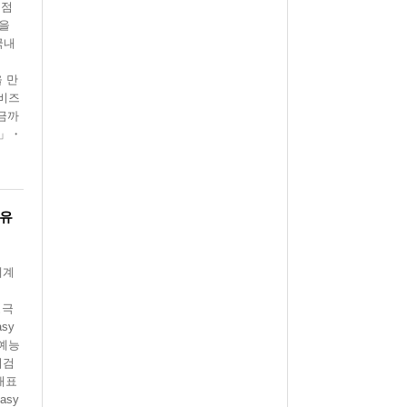
거점
픈을
국내
을 만
 비즈
지금까
L」・
』유
세계
형극
sy
 예능
리검
대표
asy