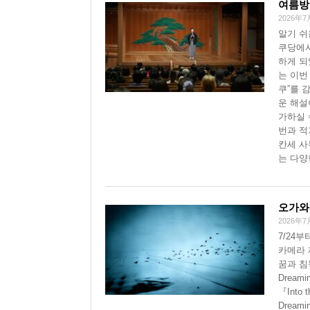
여름방학
2026年7
알기 쉬
쿠당에서
하게 되
는 이번
쿠”를 
운 해설
가하실 
번과 적
칸세 사
는 다양
오가와 
2026年7
7/24
카메라 
꿈과 침
Dream
『Into 
Drea