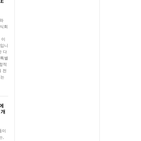
LE
와
주식회
 이
설입니
한 다
 특별
복합적
를 전
보는
에
 개
품이
는,