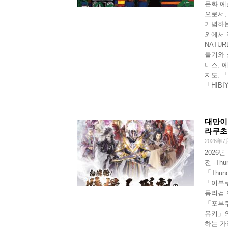
문화 예
으로서,
기념하는
외에서 
NATU
들기와 
니스, 
지도, 「
「HIBI
대만이
라쿠초
2026年7
2026
전 -Th
「Thun
「이부쿠
동리검 
「포부쿠로
유키」의
하는 가