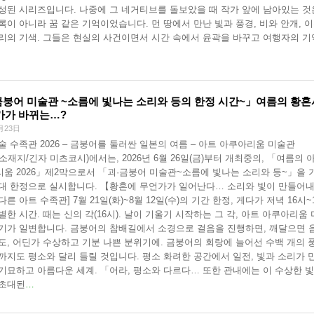
성된 시리즈입니다. 나중에 그 네거티브를 돌보았을 때 작가 앞에 남아있는 것
록이 아니라 꿈 같은 기억이었습니다. 먼 땅에서 만난 빛과 풍경, 비와 안개, 
리의 기색. 그들은 현실의 사건이면서 시간 속에서 윤곽을 바꾸고 여행자의 기
금붕어 미술관 ~소름에 빛나는 소리와 등의 한정 시간~」여름의 황혼
뭔가가 바뀌는…?
月23日
술 수족관 2026 – 금붕어를 둘러싼 일본의 여름 – 아트 아쿠아리움 미술관
A(소재지/긴자 미츠코시)에서는, 2026년 6월 26일(금)부터 개최중의, 「여름의 
움 2026」제2막으로서 「괴·금붕어 미술관~소름에 빛나는 소리와 등~」을 
대 한정으로 실시합니다. 【황혼에 무언가가 일어난다… 소리와 빛이 만들어
른 아트 수족관] 7월 21일(화)~8월 12일(수)의 기간 한정, 게다가 저녁 16시~
별한 시간. 때는 신의 각(16시). 날이 기울기 시작하는 그 각, 아트 아쿠아리움
기가 일변합니다. 금붕어의 참배길에서 소경으로 걸음을 진행하면, 깨달으면 
도, 어딘가 수상하고 기분 나쁜 분위기에. 금붕어의 회랑에 늘어선 수백 개의 
까지도 평소와 달리 들릴 것입니다. 평소 화려한 공간에서 일전, 빛과 소리가 
기묘하고 아름다운 세계. 「어라, 평소와 다르다… 또한 관내에는 이 수상한 
 초대된
…