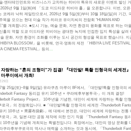
술·엔터테인먼트와 비즈니스가 교차하는 히비야 특유의 새로운 이벤트 발신 
 2026년 9월 1일(화)에 「도쿄 미드타운 히비야 홀」을 오픈합니다. 이번, 오
 코케라 낙하 제일탄으로서, 2026년 9월 5일(토)부터 10월 18일(일)의 기간, 
주목을 모으는 현대 미술 작가·히라코 유이치씨의 전람회 “HUMAN AND
RE”를 개최합니다. ■도시 기능, 예술 문화, 자연 환경의 융화를 목표로 하는 마
신홀의 역할 도쿄 미드타운 히비야는 광대한 녹지에 인접한 입지 특성을 살려
예술 문화, 자연 환경이 조화를 이루는 도시 공간의 형성을 목표로 했습니다. 
HIBIYA BLOSSOM」을 비롯해, 연극·영화의 제전 「HIBIYA LIVE FESTIVA
YA CINEMA FESTIVAL」등의
…
 자랑하는 “혼의 조형미”가 집결! 『대만발! 특촬 인형극의 세계전
 마루이에서 개최!
月29日
년 7월 25일(토)~8월 9일(일) 유라쿠쵸 마루이 8F에서, 「대만발!특촬 인형극의 
underbolt Fantasy 동리검 유키 10주년 × 쿠라메후부봉투극-」이 개최 결정!
derbolt Fantasy Project」 10주년을 기념한, 대만이 세계에 자랑하는 특촬 인
로극」의 전람회입니다. ■「대만발!특촬 인형극의 세계전 -Thunderbolt Fanta
유키 10주년 × 靑靂布袋劇-」에 대해서 본전은, 대만이 세계에 자랑하는 전통
극」과, 일본·대만 공동 제작에 의한 인기 작품 「Thunderbolt Fantasy 동
 10주년을 기념해 개최되는 특별전입니다. 회장에서는, 대만의 영상 문화를 
라쿠라후부쿠로극의 역사나 매력을 소개하는 것과 동시에, 「Thunderbolt Fant