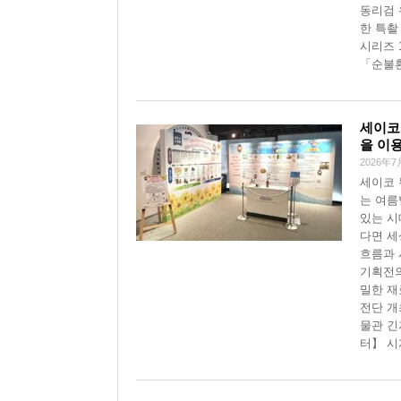
동리검 
한 특촬 
시리즈 
「순불환
세이코
을 이
2026年7
세이코 
는 여름
있는 시
다면 세
흐름과 
기획전의
밀한 재
전단 개
물관 긴
터】 시