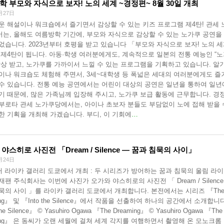
 부모와 자식으로 보자! 노의 세계 ~경정편~ 8월 30일 개최
月27日
운 해설이나 워크숍에서 즐기면서 감상할 수 있는 키즈 프로그램 제4탄! 관세 
는, 올해도 여름방학 기간에, 부모와 자식으로 감상할 수 있는 노가쿠 공연을
었습니다. 2023년부터 호평을 받고 있습니다 「부모와 자식으로 보자! 노의 
 제4탄이 됩니다. 아동·학생 여러분에게도, 계속적으로 일본의 전통 예능인 “
감상 받고, 노가쿠를 가까이서 느낄 수 있는 프로그램을 기획하고 있습니다. 알
이나 워크숍도 체험해 주면서, 3세~대학생 등 폭넓은 세대의 여러분에게도 즐
수 있습니다. 전통 예능 공연에서는 어린이 대상의 공연은 일년을 통하여 일년
기 때문에, 많은 가족님께 입장해 주시고, 노가쿠 보급 활동에 근무합니다. 경
부로타 관세 노가쿠당에서는, 아이나 초보자 분들도 부담없이 노에 접해 받을 
한 기획을 개최해 가겠습니다. 부디, 이 기회에
…
야스히로 사진전 「Dream / Silence ― 꿈과 침묵의 사이」
月24日
부터 라이카 갤러리 도쿄에서 개최 : 두 시리즈가 방어하는 꿈과 침묵의 울림 라
재팬 주식회사는 이번에 사진가 오가와 야스히로의 사진전 「 Dream / Silence
묵의 사이 」를 라이카 갤러리 도쿄에서 개최합니다. 본전에서는 시리즈 『Th
ing』 및 『Into the Silence』에서 작품을 선출하여 하나의 공간에서 소개합니
the Silence』 © Yasuhiro Ogawa 『The Dreaming』 © Yasuhiro Ogawa 『The
ming』 은 동씨가 오랜 세월에 걸쳐 세계 각지를 여행하면서 촬영해 온 모노크롬