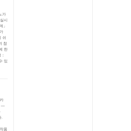
노가
 실시
세계」
노가
기 쉬
겨 참
에 한
정：
수 있
이카
 ―
e
다.
 작품