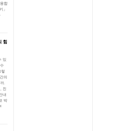
 융합
유키」
와
의 힘
수 있
 수
그렇
시간의
까.
, 친
 안내
코 박
부