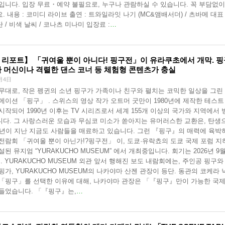
입니다. 입장 무료・예약 불필요로, 누구나 관람하실 수 있습니다. 꼭 부담없이
. 내용 : 코미디 라이브 출연 : 트와일라잇 나기 (MC&앰배서더) / 츠바메 대표 
 / 비색 날씨 / 코나츠 미나미 입장료 :
…
 리포트】 「귀여울 뿐이 아니다! 핑구전」이 유라쿠초에서 개막. 핑
환 머신이나 격렬한 댄스 코너 등 체험형 콘텐츠가 충실
月4日
무대로, 작은 펭귄의 소년 핑구가 가족이나 친구와 펼치는 코믹한 일상을 그린
메이션 「핑구」 . 스위스의 영상 작가 오트머 굿만이 1980년에 제작한 테스트
시작되어 1990년 이후는 TV 시리즈로서 세계 155개 이상의 국가와 지역에서 
다. 그 사랑스러운 모습과 무심코 미소가 쏟아지는 유머러스한 교환은, 탄생
5년이 지난 지금도 사람들을 매료하고 있습니다. 그런 『핑구』의 매력에 육박
전람회 「귀여울 뿐이 아닌가!?핑구전」 이, 도쿄·유락쵸의 도쿄 국제 포럼 지하
설된 뮤지엄 “YURAKUCHO MUSEUM” 에서 개최중입니다. 회기는 2026년 9월
지. YURAKUCHO MUSEUM 외관 앞서 행해진 보도 내람회에는, 주인공 핑구와
핑가, YURAKUCHO MUSEUM의 나카야마 산젠 관장이 등단. 동관의 코케라 
「핑구」를 선택한 이유에 대해, 나카야마 관장은 「『핑구』만이 가능한 국
들었습니다. 「『핑구』는,
…