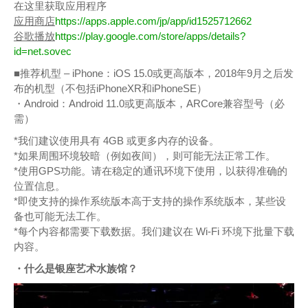
在这里获取应用程序
应用商店
https://apps.apple.com/jp/app/id1525712662
谷歌播放
https://play.google.com/store/apps/details?
id=net.sovec
■推荐机型 – iPhone：iOS 15.0或更高版本，2018年9月之后发
布的机型（不包括iPhoneXR和iPhoneSE）
・Android：Android 11.0或更高版本，ARCore兼容型号（必
需）
*我们建议使用具有 4GB 或更多内存的设备。
*如果周围环境较暗（例如夜间），则可能无法正常工作。
*使用GPS功能。请在稳定的通讯环境下使用，以获得准确的
位置信息。
*即使支持的操作系统版本高于支持的操作系统版本，某些设
备也可能无法工作。
*每个内容都需要下载数据。我们建议在 Wi-Fi 环境下批量下载
内容。
・什么是银座艺术水族馆？