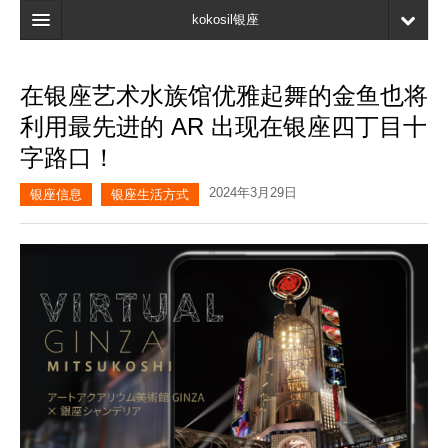
kokosil银座
主页
在银座艺术水族馆优雅起舞的金鱼也将
搜索
利用最先进的 AR 出现在银座四丁目十
最新信息
字路口！
口碑
2024年3月29日
银座信息
银座生活方式
我的页面
书签