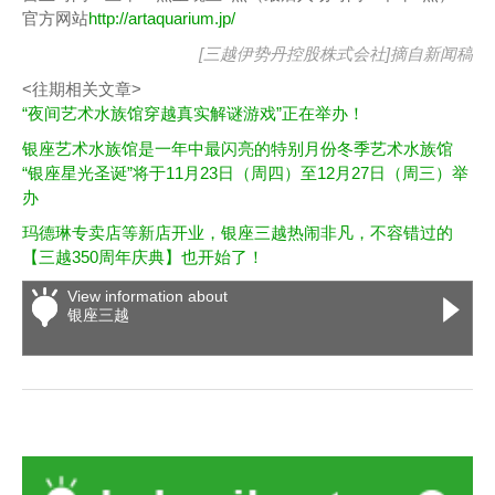
官方网站
http://artaquarium.jp/
[三越伊势丹控股株式会社]摘自
新闻稿
<往期相关文章>
“夜间艺术水族馆穿越真实解谜游戏”正在举办！
银座艺术水族馆是一年中最闪亮的特别月份冬季艺术水族馆
“银座星光圣诞”将于11月23日（周四）至12月27日（周三）举
办
玛德琳专卖店等新店开业，银座三越热闹非凡，不容错过的
【三越350周年庆典】也开始了！
View information about
银座三越