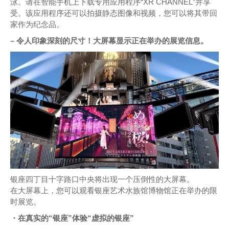
泳。请在智能手机上下载专用应用程序“XR CHANNEL”并享
受。该应用程序还可以拍摄静态图像和视频，您可以将其带回
家作为纪念品。
– 令人印象深刻的尺寸！大屏幕显示正在举办的展览信息。
银座四丁目十字路口中央将出现一个压倒性的大屏幕。
在大屏幕上，您可以观看银座艺术水族馆博物馆正在举办的限
时展览。
・在真实的“银座”体验“虚拟的银座”