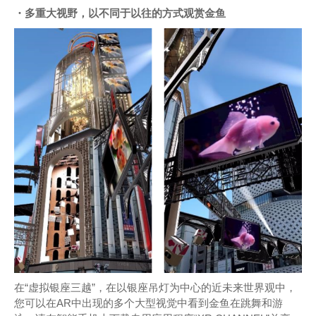
・多重大视野，以不同于以往的方式观赏金鱼
在“虚拟银座三越”，在以银座吊灯为中心的近未来世界观中，
您可以在AR中出现的多个大型视觉中看到金鱼在跳舞和游