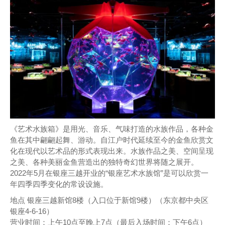
《艺术水族箱》是用光、音乐、气味打造的水族作品，各种金
鱼在其中翩翩起舞、游动。自江户时代延续至今的金鱼欣赏文
化在现代以艺术品的形式表现出来。水族作品之美、空间呈现
之美、各种美丽金鱼营造出的独特奇幻世界将随之展开。
2022年5月在银座三越开业的“银座艺术水族馆”是可以欣赏一
年四季四季变化的常设设施。
地点 银座三越新馆8楼（入口位于新馆9楼）（东京都中央区
银座4-6-16）
营业时间：上午10点至晚上7点（最后入场时间：下午6点）