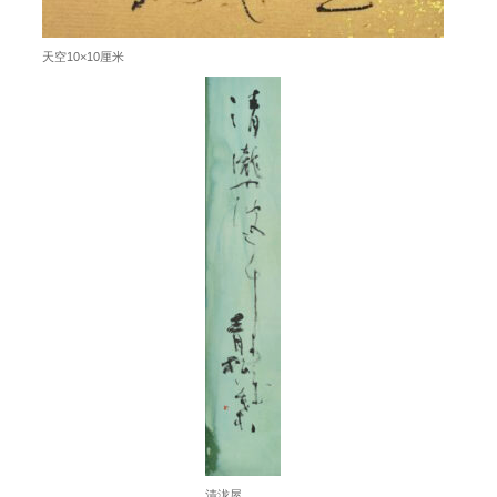
天空10×10厘米
清泷屋