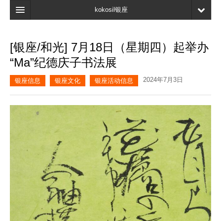
kokosil银座
主页
[银座/和光] 7月18日（星期四）起举办
搜索
“Ma”纪德庆子书法展
最新信息
2024年7月3日
银座信息
银座文化
银座活动信息
口碑
我的页面
书签