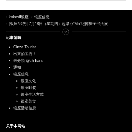
kokosil银座
银座信息
[银座/和光] 7月18日（星期四）起举办“Ma”纪德庆子书法展
记事范畴
Ginza Tourist
出来的宝石！
未分類 @zh-hans
通知
银座信息
银座文化
银座时装
银座生活方式
银座美食
银座活动信息
关于本网站