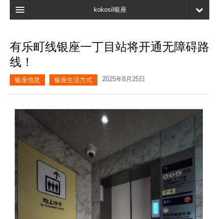
kokosil银座
主页
有乐町线银座一丁目站将开通无障碍路
搜索
线！
最新信息
2025年8月25日
银座信息
银座生活方式
口碑
我的页面
书签