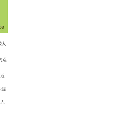
矮人
 的巡
会近
众提
矮人