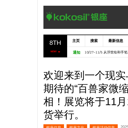
主页
搜索
最新信息
8TH
11/6～ 【欧洲七叶树门】Marron
10/27-11/5 从浮世绘和
NEW!
通知
欢迎来到一个现实
期待的“百兽家微
相！展览将于11
货举行。
202
银座信息
银座文化
银座活动信息