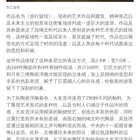
加工旋转
作品名为《游行旋转》。现有的艺术作品和建筑、精神形态以
及未来主义的创意表达密集地排列成一道巨大的波浪。作品及
其标题表达了自绳文时代以来人类创造的各种艺术形式的延续
性，这种延续性一直延续至今，甚至超越了时代。作品也以视
觉化的方式呈现了时间的流逝，以及人类在每个时代试图表达
的思想和祈祷。
这件作品体现了这种多层次的表达方式，高2.4米，宽7.0米，
由164件陶瓷件和4件青铜件组成，共计168件。它巨大的尺寸
和只有三维陶瓷浮雕才能呈现的立体感，加上其精细的造型和
丰富的色彩表现，赋予了它震撼人心的存在感，给银座的游客
留下了深刻的印象。
为了给陶瓷浮雕着色，大友克洋使用了290种不同的釉料。为
了重现艺术形式的多样性，以及当时人们倾注于作品中的情
感，大友克洋运用精湛的釉烧技艺，创造出丰富的色彩，同时
注重打造前所未有的质感。画面右侧的绳文时代陶器，其纹理
是通过提炼稻田泥土并与釉料混合而成。中央的十一面观音像
饰以金箔。此外，左侧通往未来的部分，通过低温釉料的运
用，呈现出金属质感。左下角的摩托车贴纸则由大友克洋亲自