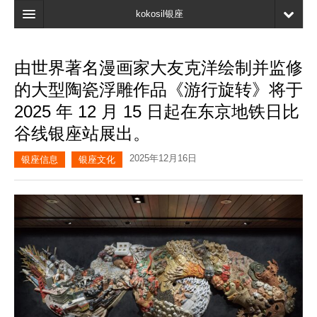
kokosil银座
主页
由世界著名漫画家大友克洋绘制并监修
搜索
的大型陶瓷浮雕作品《游行旋转》将于
最新信息
2025 年 12 月 15 日起在东京地铁日比
谷线银座站展出。
口碑
2025年12月16日
我的页面
银座信息
银座文化
书签