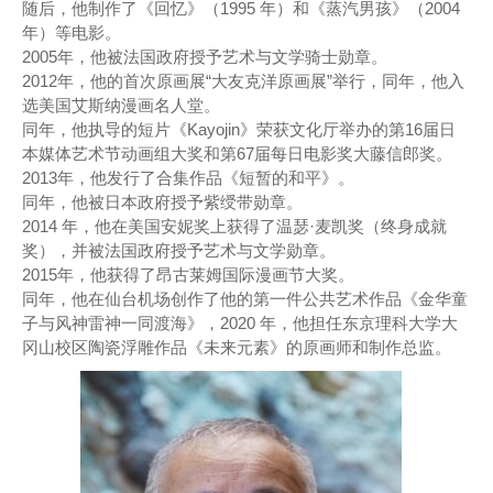
随后，他制作了《回忆》（1995 年）和《蒸汽男孩》（2004
年）等电影。
2005年，他被法国政府授予艺术与文学骑士勋章。
2012年，他的首次原画展“大友克洋原画展”举行，同年，他入
选美国艾斯纳漫画名人堂。
同年，他执导的短片《Kayojin》荣获文化厅举办的第16届日
本媒体艺术节动画组大奖和第67届每日电影奖大藤信郎奖。
2013年，他发行了合集作品《短暂的和平》。
同年，他被日本政府授予紫绶带勋章。
2014 年，他在美国安妮奖上获得了温瑟·麦凯奖（终身成就
奖），并被法国政府授予艺术与文学勋章。
2015年，他获得了昂古莱姆国际漫画节大奖。
同年，他在仙台机场创作了他的第一件公共艺术作品《金华童
子与风神雷神一同渡海》，2020 年，他担任东京理科大学大
冈山校区陶瓷浮雕作品《未来元素》的原画师和制作总监。