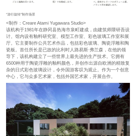
“游行旋转”制作场景
<制作：Creare Atami Yugawara Studio>
该机构于1981年在静冈县热海市泉町建成，由建筑师隈研吾设
计。馆内设有釉料研究室、模型工作室、彩色玻璃工作室和展
厅。它主要制作公共艺术作品，包括彩色玻璃、陶瓷浮雕和陶
瓷板。首任所长是已故的比利时人路易斯·弗兰森，在他的领
导下，该机构建立了一些世界上最先进的生产技术。它拥有
6500种用于陶瓷浮雕的釉料颜色，并创作出源自欧洲的精致复
杂的日式彩色玻璃设计，令外国游客叹为观止。作为一个创意
中心，它与众多艺术家，包括外国艺术家，开展合作。