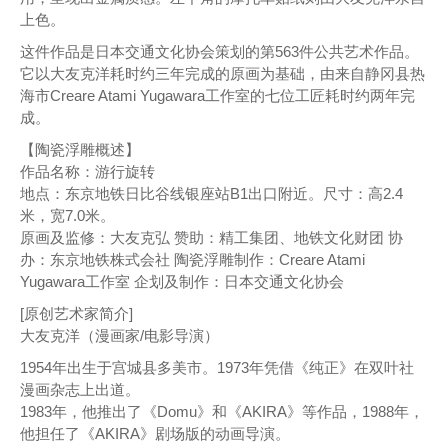
上色。
这件作品是日本交通文化协会策划的第563件公共艺术作品。
它以大友克洋耗时约三年完成的原画为基础，由来自静冈县热
海市Creare Atami Yugawara工作室的七位工匠耗时约两年完
成。
【陶瓷浮雕概述】
作品名称：游行旋转
地点：东京地铁日比谷线银座站B1出口附近。尺寸：高2.4
米，宽7.0米。
原画及监修：大友克弘 赞助：精工集团、地铁文化财团 协
办：东京地铁株式会社 陶瓷浮雕制作：Creare Atami
Yugawara工作室 企划及制作：日本交通文化协会
[原创艺术家简介]
大友克洋（漫画家/电影导演）
1954年出生于宫城县多美市。1973年凭借《纯正》在双叶社
漫画杂志上出道。
1983年，他推出了《Domu》和《AKIRA》等作品，1988年，
他担任了《AKIRA》剧场版的动画导演。