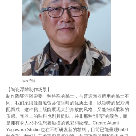
大友克洋
【陶瓷浮雕制作场景】
制作陶瓷浮雕需要一种特殊的黏土，与普通陶器所用的黏土不
同。我们采用源自滋贺县信乐町的优质土壤，以独特的配方调
配而成，这种黏土既能展现大胆奔放的风格，又能细腻柔和的
质感。陶器上的釉料也别具韵味，并非那种“漂亮”的颜色，而
是拥有令人忍不住想要触摸的色彩和纹理。Creare Atami
Yugawara Studio 也在不断研发新的釉料，目前已能呈现6500