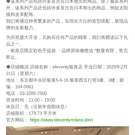
◆该系列产品包括许多首次在日本推出的商品。除了服装系列
外，该系列产品还包括许多首次在日本推出的商品，例如太阳
镜和皮革配饰。
我们将通过种类繁多的产品，实现全方位的造型搭配，展现品
牌的全新魅力。
为庆祝盛大开业，凡购买任何产品的顾客，我们将赠送以下礼
品之一。
・银座店限定彩色手提袋 ・品牌原味橄榄油 *数量有限，售完
即止。
◆店铺概况 店铺名称：eleventy银座店 开业日期：2026年2月
21日（星期六）
地址：东京都中央区银座5-6-16 银座西五行馆1楼、2楼，邮
编：104-0061
电话：03-3289-7500
营业时间：11:00 – 19:00
休息日：无（仅新年假期休息）
店铺面积：179.73 平方米
官方网站：
https://www.eleventymilano.it/en