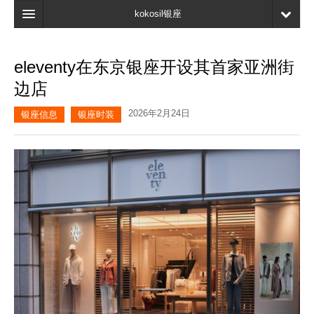
kokosil银座
主页
eleventy在东京银座开设其首家亚洲街
搜索
边店
最新信息
2026年2月24日
银座信息
银座时装
口碑
我的页面
书签