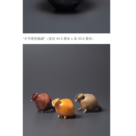
“大号黑色釉罐”（直径 44.4 厘米 x 高 43.6 厘米）