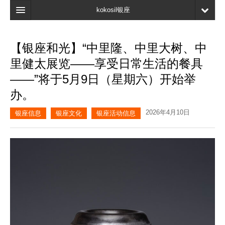
kokosil银座
主页
【银座和光】“中里隆、中里大树、中
搜索
里健太展览——享受日常生活的餐具
最新信息
——”将于5月9日（星期六）开始举
办。
口碑
2026年4月10日
我的页面
银座信息
银座文化
银座活动信息
书签