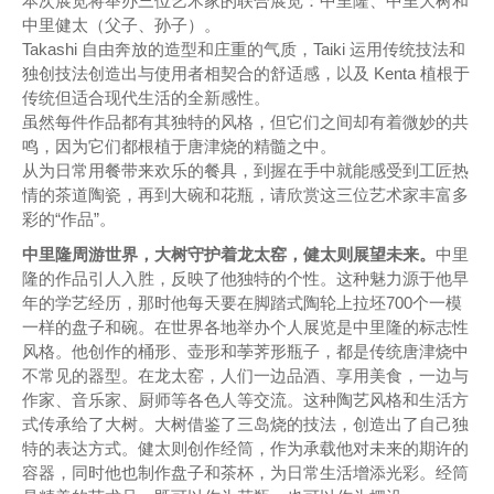
本次展览将举办三位艺术家的联合展览：中里隆、中里大树和
中里健太（父子、孙子）。
Takashi 自由奔放的造型和庄重的气质，Taiki 运用传统技法和
独创技法创造出与使用者相契合的舒适感，以及 Kenta 植根于
传统但适合现代生活的全新感性。
虽然每件作品都有其独特的风格，但它们之间却有着微妙的共
鸣，因为它们都根植于唐津烧的精髓之中。
从为日常用餐带来欢乐的餐具，到握在手中就能感受到工匠热
情的茶道陶瓷，再到大碗和花瓶，请欣赏这三位艺术家丰富多
彩的“作品”。
中里隆周游世界，大树守护着龙太窑，健太则展望未来。
中里
隆的作品引人入胜，反映了他独特的个性。这种魅力源于他早
年的学艺经历，那时他每天要在脚踏式陶轮上拉坯700个一模
一样的盘子和碗。在世界各地举办个人展览是中里隆的标志性
风格。他创作的桶形、壶形和荸荠形瓶子，都是传统唐津烧中
不常见的器型。在龙太窑，人们一边品酒、享用美食，一边与
作家、音乐家、厨师等各色人等交流。这种陶艺风格和生活方
式传承给了大树。大树借鉴了三岛烧的技法，创造出了自己独
特的表达方式。健太则创作经筒，作为承载他对未来的期许的
容器，同时他也制作盘子和茶杯，为日常生活增添光彩。经筒