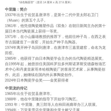
“绿色釉面管”（直径 14 厘米 x 高 27.6 厘米）
中里隆：简介
1937年出生于佐贺县唐津市，是第十二代中里太郎右卫门
（Muan）的第五个儿子。
1961年，他凭借陶瓷雕塑作品《双鱼》在朝日新闻主办的第十
届日本当代陶瓷展上获得一等奖。
1971年，在小山藤雄教授的推荐下，他前往种子岛，在西之表
市古园建造了一座窑，开始生产种子岛陶器。
1974年离开种子岛回到唐津，在唐津市三嘉里建窑，命名为龙
田窑。
1985年，他获得了由日本陶瓷学会主办的当代陶瓷精选展奖。
自1995年起，她曾担任美国科罗拉多州斯诺茅斯安德森牧场艺
术中心和丹麦皇家哥本哈根陶瓷厂的客座艺术家，从事陶瓷创
作。此后，她继续在国内外从事陶瓷创作。
2024年日本陶瓷学会奖——金奖获得者
中里泷的传记
1965年出生于佐贺县唐津市。
1988年，他在中里隆的指导下开始学习陶艺。
1993 年：中里隆、奥三郎等人在柿田画廊举办三人联展。
1994年：万堂美雪店中里隆和中里大树父子展