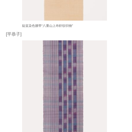
靛蓝染色腰带“八重山上布虾纹织物”
[平恭子]