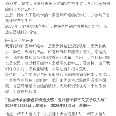
1987年，我在大宜味村香蕉纤维编织馆当学徒，学习香蕉纤维
编织（大约10年）。
之后，她加入了基约卡的一家香蕉纤维编织作坊，并参与了香
蕉纤维布的生产。
2008 年，她开始独立生活，并在久司制作煮香蕉纤维布，表
达自己独特的感性。
[平良京子的评论]
我开始制作香蕉纤维布，是因为我被它深深吸引，因为从纺
纱、染色、织造到成品，所有环节我都能亲力亲为。幸运的
是，我的祖母和母亲都织过香蕉纤维布（自用），而且我们家
也是农民，所以我开始学习之后不久就种上了香蕉树。由于我
们住在山村，没有盐碱地，非常适合种植香蕉树。
染色时，我们使用采自附近田野和山间的植物和树木，创造出
丰富多彩的颜色；编织时，我们则优先考虑温度和湿度等因
素。香蕉纤维是大自然的馈赠，因此我们珍视每一个制作步
骤，力求自然和谐。
“首里传承的染色和织造技艺：玉叶裕子和平良京子双人展”
2026年5月22日，星期五 – 2026年6月1日，星期一
地点：精工大厦大厅（东京都中央区银座4-5-11 精工大厦6