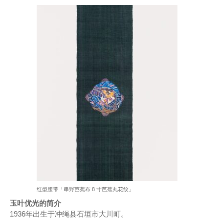
红型腰带「串野芭蕉布 8 寸芭蕉丸花纹」
玉叶优光的简介
1936年出生于冲绳县石垣市大川町。