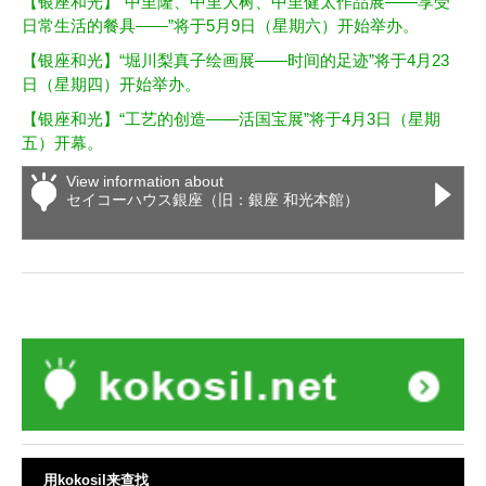
【银座和光】“中里隆、中里大树、中里健太作品展——享受
日常生活的餐具——”将于5月9日（星期六）开始举办。
【银座和光】“堀川梨真子绘画展——时间的足迹”将于4月23
日（星期四）开始举办。
【银座和光】“工艺的创造——活国宝展”将于4月3日（星期
五）开幕。
View information about
セイコーハウス銀座（旧：銀座 和光本館）
用kokosil来查找