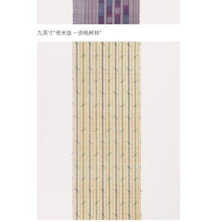
九英寸“煮米饭 – 傍晚树林”