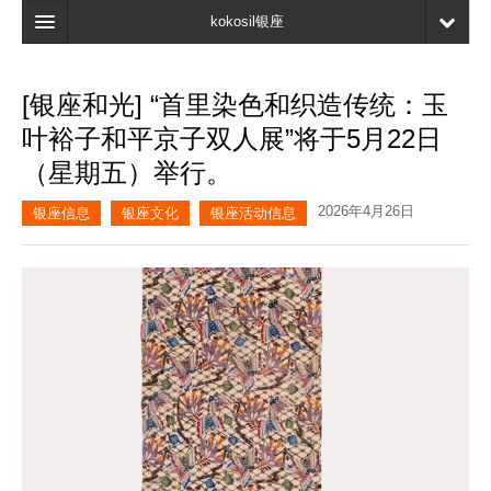
kokosil银座
主页
[银座和光] “首里染色和织造传统：玉
搜索
叶裕子和平京子双人展”将于5月22日
最新信息
（星期五）举行。
口碑
2026年4月26日
银座信息
银座文化
银座活动信息
我的页面
书签