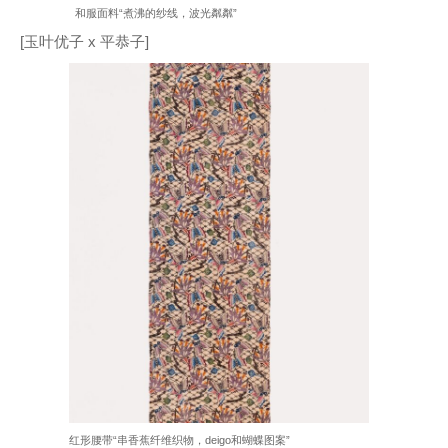
和服面料“煮沸的纱线，波光粼粼”
[玉叶优子 x 平恭子]
红形腰带“串香蕉纤维织物，deigo和蝴蝶图案”