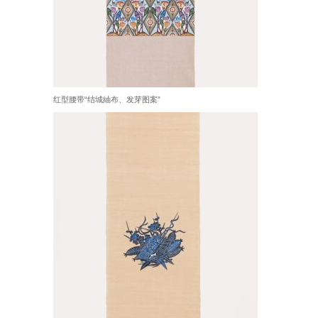
红型腰带“结城紬布、发芽图案”