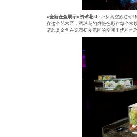
●全新金鱼展示×绣球花
<br />从高空欣赏
在这个艺术区，绣球花的鲜艳色彩在每个水
请欣赏金鱼在充满初夏氛围的空间里优雅地