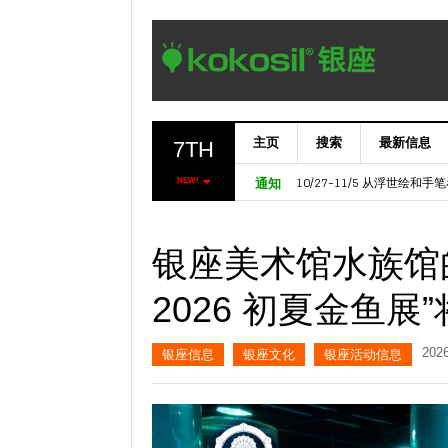
主页
搜索
最新信息
7TH
11/6～ 【欧洲七叶树门】Marron
10/27-11/5 从浮世绘和
NEW!
通知
银座美术馆水族馆
2026 初夏金鱼展”
20
银座信息
银座文化
银座活动信息