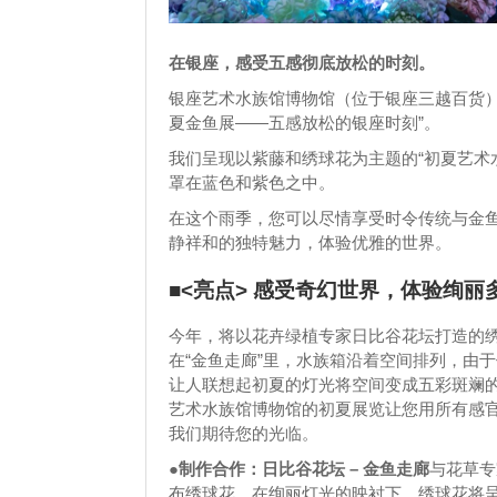
在银座，感受五感彻底放松的时刻。
银座艺术水族馆博物馆（位于银座三越百货）将
夏金鱼展——五感放松的银座时刻”。
我们呈现以紫藤和绣球花为主题的“初夏艺术
罩在蓝色和紫色之中。
在这个雨季，您可以尽情享受时令传统与金
静祥和的独特魅力，体验优雅的世界。
■<亮点> 感受奇幻世界，体验绚
今年，将以花卉绿植专家日比谷花坛打造的
在“金鱼走廊”里，水族箱沿着空间排列，由
让人联想起初夏的灯光将空间变成五彩斑斓
艺术水族馆博物馆的初夏展览让您用所有感
我们期待您的光临。
●制作合作：日比谷花坛 – 金鱼走廊
与花草专
布绣球花。在绚丽灯光的映衬下，绣球花将