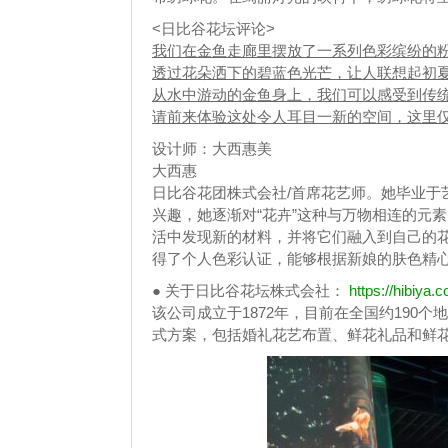
<日比谷花坛评论>
我们在金鱼走廊里摆放了一系列色彩缤纷的
透过花朵洒下的碧蓝色光芒，让人联想起初
从水中游动的金鱼身上，我们可以感受到传
请前来体验这处令人耳目一新的空间，这里
设计师：大西惠美
大西惠
日比谷花团株式会社/首席花艺师。她毕业于
兴趣，她逐渐对“花卉”这种与万物相连的元
活中发现新的材料，并将它们融入到自己的
得了个人色彩认证，能够根据新娘的肤色精
● 关于日比谷花坛株式会社：
https://hibiya.co
该公司成立于1872年，目前在全国约190
式方案，包括婚礼花艺布置、鲜花礼品和鲜