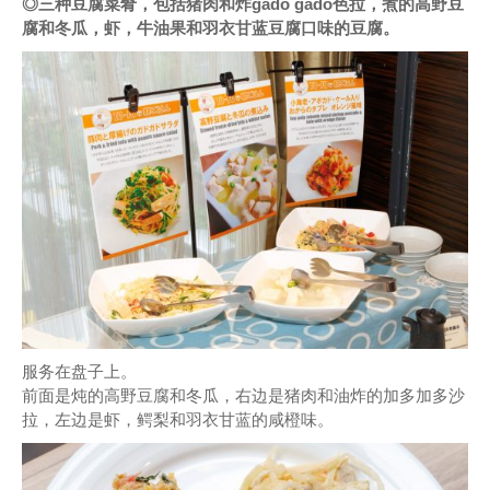
◎三种豆腐菜肴，包括猪肉和炸gado gado色拉，煮的高野豆
腐和冬瓜，虾，牛油果和羽衣甘蓝豆腐口味的豆腐。
服务在盘子上。
前面是炖的高野豆腐和冬瓜，右边是猪肉和油炸的加多加多沙
拉，左边是虾，鳄梨和羽衣甘蓝的咸橙味。