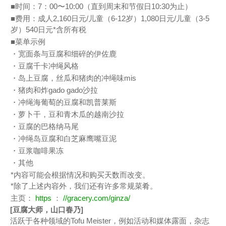
■时间：7：00〜10:00（直到周末和节假日10:30为止）
■费用：成人2,160日元/儿童（6-12岁）1,080日元/儿童（3-5
岁）540日元*含所有税
■菜单示例
・宽面条与豆腐和细碎的伊佐鹿
・豆腐千卡冲绳风格
・岛上豆腐，丝瓜和猪肉的冲绳味mis
・猪肉和炸gado gado沙拉
・冲绳海葡萄的豆腐和凯普莱斯
・萝卜干，豆和青木瓜的越南沙拉
・豆腐的巴格纳马尾
・冲绳岛豆腐和白芝麻鹰嘴豆泥
・豆浆咖啡果冻
・其他
*内容可能会根据情况和购买天数而改变。
*除了上述内容外，我们还有许多常规菜肴。
主页：
https
：
//gracery.com/ginza/
[豆腐大师，山口春乃]
活跃于各种领域的Tofu Meister，例如活动和媒体露面，杂志