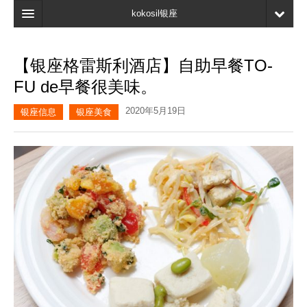
kokosil银座
主页
【银座格雷斯利酒店】自助早餐TO-
搜索
FU de早餐很美味。
最新信息
2020年5月19日
银座信息
银座美食
口碑
我的页面
书签