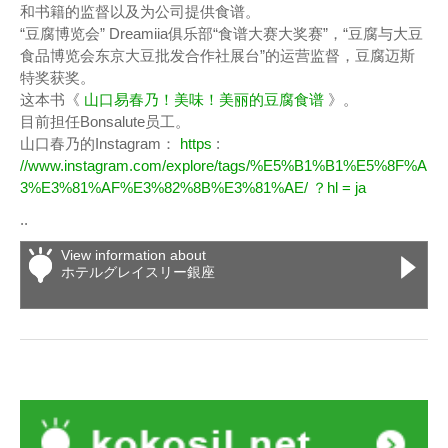
和书籍的监督以及为公司提供食谱。
“豆腐博览会” Dreamiia俱乐部“食谱大赛大奖赛”，“豆腐与大豆
食品博览会东京大豆批发合作社展台”的运营监督，豆腐迈斯
特奖获奖。
这本书《
山口易春乃！美味！美丽的豆腐食谱
》。
目前担任Bonsalute员工。
山口春乃的Instagram：
https
:
//www.instagram.com/explore/tags/%E5%B1%B1%E5%8F%A
3%E3%81%AF%E3%82%8B%E3%81%AE/ ？hl = ja
..
View information about
ホテルグレイスリー銀座