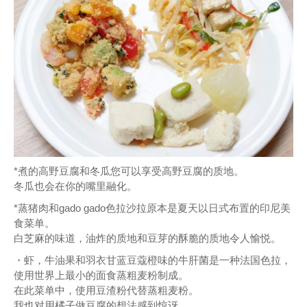
*煮的高野豆腐和冬瓜您可以享受高野豆腐的质地。
冬瓜也会在你的嘴里融化。
*蒸猪肉和gado gado色拉沙拉原本是夏天以日式布置的印尼美
食菜单。
白芝麻的味道，油炸的质地和豆芽的酥脆的质地令人愉悦。
・虾，牛油果和羽衣甘蓝豆蔻橙味的牛肝菌是一种法国色拉，
使用世界上最小的面食蒸粗麦粉制成。
在此菜单中，使用豆渣粉代替蒸粗麦粉。
我也对用橘子做豆腐的想法感到惊讶。