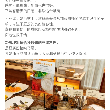
感觉不像豆腐，配面包也很好。
它具有清爽的口感，非常适合早晨。
・豆腐，奶油芝士，核桃蘸酱是从加藤厨师的灵感中诞生的菜
单，专注于豆腐的良好相容性。
寡糖和葡萄干的甜味以及核桃的质地都很有趣。
面包也很不错。
◎整理出适合沙拉酱的豆腐料理。
是豆腐巴格纳马尾。
将奶油豆腐加到an鱼，大蒜和橄榄油中，使之圆润。