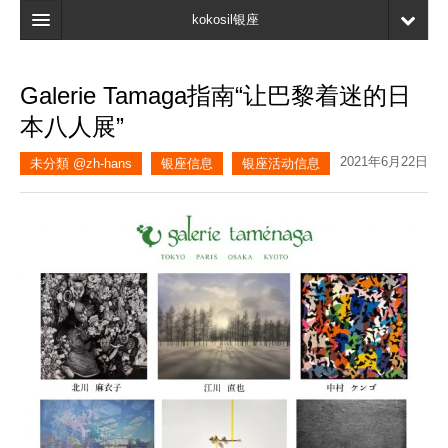
kokosil银座
主页
Galerie Tamaga指南“让巴黎着迷的日
搜索
本八人展”
最新信息
2021年6月22日
未分類 @zh-hans
银座信息
银座活动信息
口碑
我的页面
书签