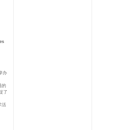
es
举办
题的
捉了
术活