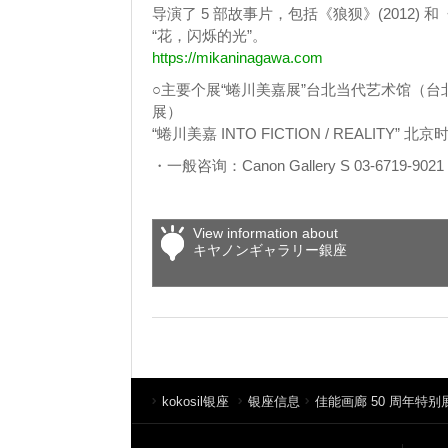
导演了 5 部故事片，包括《狼狈》(2012) 和
“花，闪烁的光”。
https://mikaninagawa.com
○主要个展“蜷川美嘉展”台北当代艺术馆（台北当
展）
“蜷川美嘉 INTO FICTION / REALITY
・一般咨询：Canon Gallery S 03-6719-9021
View information about
キヤノンギャラリー銀座
kokosil银座
银座信息
佳能画廊 50 周年特