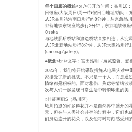
每个画廊的概述
<br />〇开放时间：品川10：
日银座/大阪周日/周一/节假日〇地址/访问：东京都
从JR品川站港南口步行约8分钟，从京急品川站
都营地铁东银座站步行2分钟，东京地铁银座站步行3分钟中之岛F
Osaka
与地铁肥后桥站和渡边桥站直接相连，从淀屋
从JR北新地站步行8分钟，从JR大阪站步
(canon.jp/gallery)。
●概念
<br />文字：宫田浩明（展览监督、
2023年，我们将开始采取措施从电晕灾难
家接受了新的挑战。不只是一个人，而是通
情绪都是积极的。面对悲伤、焦虑等情绪波
次与人们一起发现日常生活中转瞬即逝的美
○佳能画廊S（品川区）
蜷川拍摄的许多鲜花并不是自然界中盛开的
意，但在与人类社会共存的过程中，它们也
们身边盛开的花朵，以及他每时每刻感受到