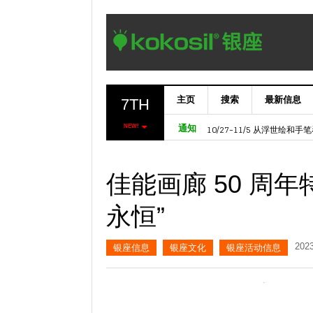
主页
搜索
最新信息
7TH
11/6～ 【欧洲七叶树门】Marron
10/27-11/5 从浮世绘和
NEW!
通知
佳能画廊 50 周
永恒”
20
银座信息
银座文化
银座活动信息