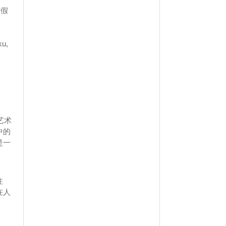
节假
u,
艺术
中的
是一
注
在人