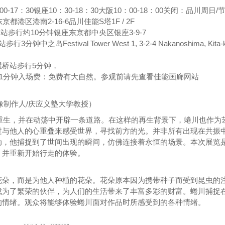
00-17：30银座10：30-18：30大阪10：00-18：00关闭：品川周日/
港区港南2-16-6品川佳能S塔1F / 2F
步行约10分钟银座东京都中央区银座3-9-7
estival Tower West 1, 3-2-4 Nakanoshima, Kita-k
桥站步行5分钟，
行11分钟入场费：免费有大自然。参观前请先查看佳能画廊网站
影像制作人/庆应义塾大学教授）
中重生，并在动荡中开辟一条道路。在这样的再生背景下，蜷川也作为
过与他人的心重叠来感受世界，寻找前方的光。并非所有出现在共振
动，他捕捉到了世间出现的瞬间，仿佛连接着永恒的场景。本次展览
，并重新开始行走的体验。
花朵，而是为他人种植的花朵。花朵原本因为携带种子而受到昆虫的
成为了繁荣的伙伴，为人们的生活带来了丰富多彩的财富。蜷川捕捉
的情绪。观众将能够体验蜷川面对作品时所感受到的各种情绪。