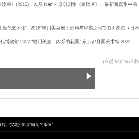
《晚餐》(2019)，以及 Netflix 原创剧集《追随者》。最新写真集中的
代艺术馆）2016“蜷川美嘉展：虚构与现实之间”2018-2021（日
” 北京时代博物馆 2022 “蜷川美嘉：闪烁的花园” 东京都庭园美术馆 2022
[佳能 MJ] 来自
新
别展蜷川实花摄影展“瞬间的永恒”