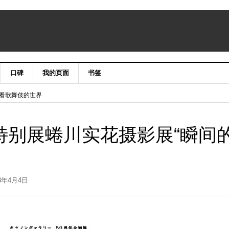
口碑
我的页面
书签
niergate CLASSIC&LUXURY X’mas2015
手笔看歌舞伎的世界
年特别展蜷川实花摄影展“瞬间
23年4月4日