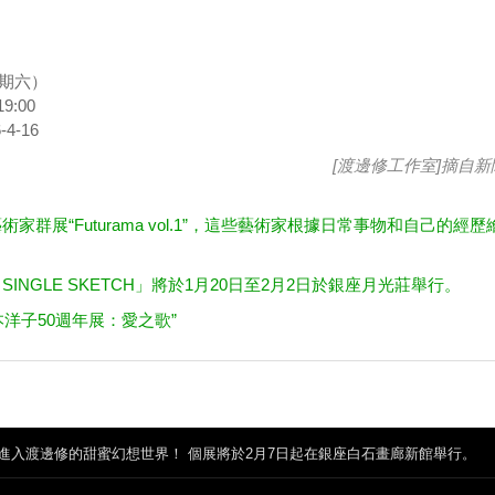
星期六）
:00
-16
[渡邊修工作室]摘自
新
家群展“Futurama vol.1”，這些藝術家根據日常事物和自己的經歷
NGLE SKETCH」將於1月20日至2月2日於銀座月光莊舉行。
本洋子50週年展：愛之歌”
進入渡邊修的甜蜜幻想世界！ 個展將於2月7日起在銀座白石畫廊新館舉行。