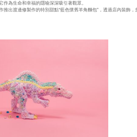
，它作為生命和幸福的隱喻深深吸引著觀眾。
a.合作推出渡邊修製作的特別甜點“藍色懷舊羊角麵包”，透過店內裝飾，