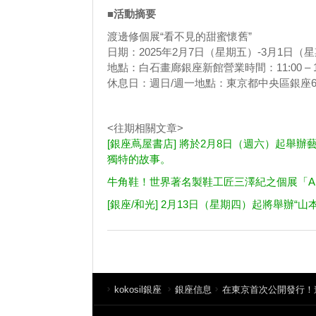
■活動摘要
渡邊修個展“看不見的甜蜜懷舊”
日期：2025年2月7日（星期五）-3月1日（
地點：白石畫廊銀座新館營業時間：11:00 – 19
休息日：週日/週一地點：東京都中央區銀座6-4
<往期相關文章>
[銀座蔦屋書店] 將於2月8日（週六）起舉辦藝術
獨特的故事。
牛角鞋！世界著名製鞋工匠三澤紀之個展「A SI
[銀座/和光] 2月13日（星期四）起將舉辦“山
kokosil銀座
銀座信息
在東京首次公開發行！