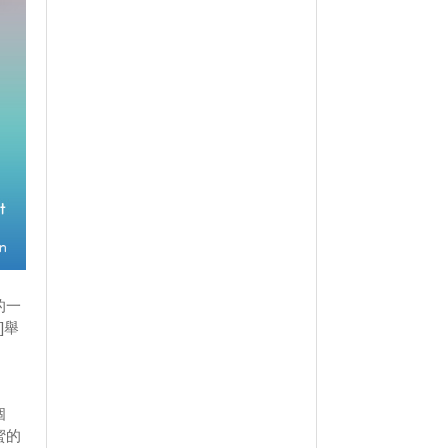
的一
]舉
個
蜜的