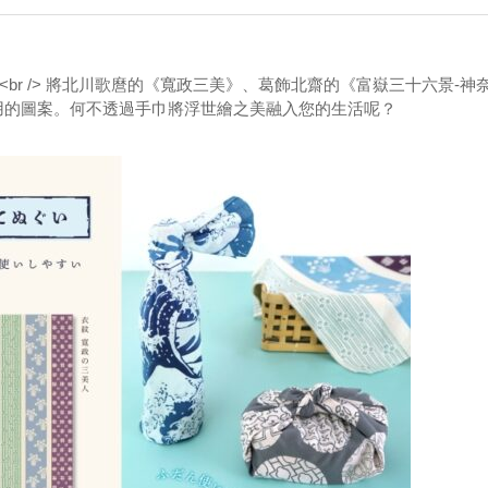
<br /> 將北川歌麿的《寬政三美》、葛飾北齋的《富嶽三十六景-神
用的圖案。何不透過手巾將浮世繪之美融入您的生活呢？