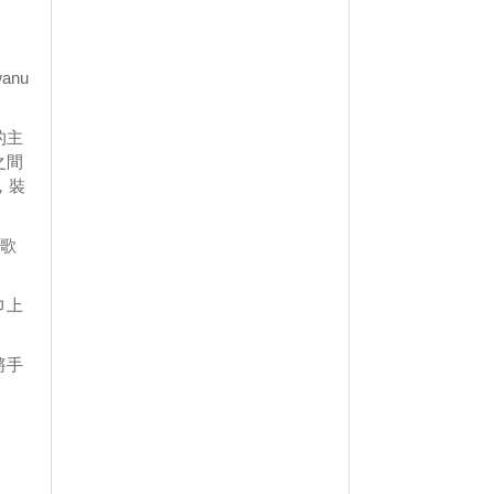
anu
的主
之間
，裝
川歌
巾上
將手