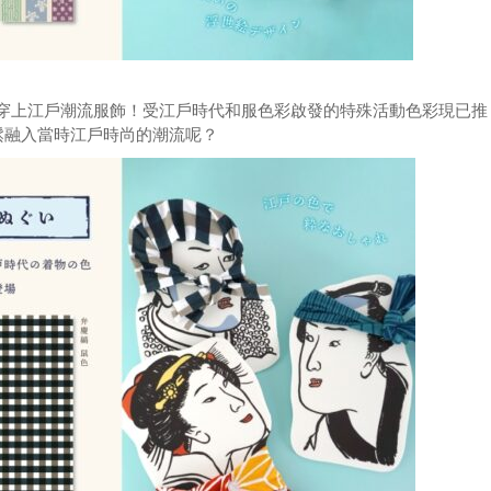
 /> 穿上江戶潮流服飾！受江戶時代和服色彩啟發的特殊活動色彩現已推
鬆融入當時江戶時尚的潮流呢？