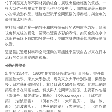
竹子與壓克力等不同材質的組合，展現出精緻輕盈的質感。一
根大型竹子與壓克力螺旋形作品位於中心，周圍環繞著三根較
小的螺旋形作品。螺旋造型賦予空間流暢的節奏感，與金魚的
優雅游泳相呼應。
材料採用薄而扁平的竹子和貼有偏光膜的透明壓克力板，隨著
視角和光線的變化，呈現出豐富多彩的表情。如同金魚在水中
沐浴在光線下時閃閃發光一樣，空間本身也隨著觀者的移動而
改變。
這是嘗試透過材料和空間運動的可能性來呈現自古以來在日本
流行的金魚圖案的新視角。
●隈研吾簡介
出生於1954年。 1990年創立隈研吾建築設計事務所。曾任慶
應義塾大學、東京大學教授，現為東京大學特別教授、榮譽教
授，日本藝術學院院士。其項目遍及50多個國家。他提出的建
築理念旨在開拓自然、科技與人之間新的關係。主要著作包括
《隈研吾：擬聲建築：根基》（X-Knowledge）、《日本建
築》（岩波新書）、《所有作品》（大和書房）、《點、線、
面》（岩波書店）、《失落的建築》（岩波書店）、《自然建
築》和《小建築》（岩波新書）等。