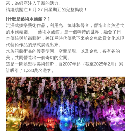
來，為銀座注入了新的活力。
請繼續關注 6 月 27 日星期五的完整揭曉！
[什麼是藝術水族館？ ]
沉浸式娛樂藝術作品，利用光、氣味和聲音，營造出金魚游弋
的水族氛圍。 「藝術水族館」是一個獨特的世界，融合了日
本傳統與前衛藝術，將江戶時代傳承下來的金魚欣賞文化以現
代藝術作品的形式展現出來。
水族箱藝術品的優美型態、空間呈現、以及金魚，各有各的
美，共同營造出一個奇幻的空間。
這是一間娛樂型美術館IP，自2007年起（截至2025年2月）累
計吸引了1,230萬名遊客。