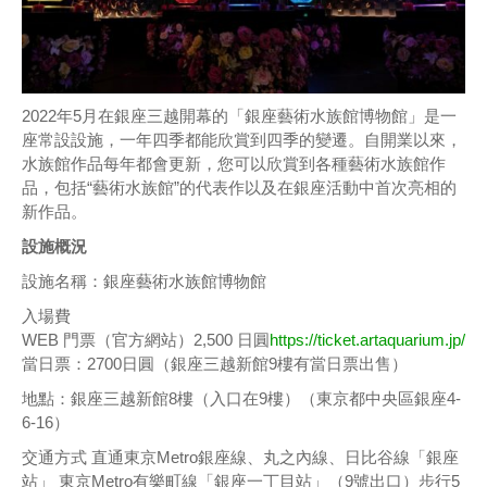
2022年5月在銀座三越開幕的「銀座藝術水族館博物館」是一
座常設設施，一年四季都能欣賞到四季的變遷。自開業以來，
水族館作品每年都會更新，您可以欣賞到各種藝術水族館作
品，包括“藝術水族館”的代表作以及在銀座活動中首次亮相的
新作品。
設施概況
設施名稱：銀座藝術水族館博物館
入場費
WEB 門票（官方網站）2,500 日圓
https://ticket.artaquarium.jp/
當日票：2700日圓（銀座三越新館9樓有當日票出售）
地點：銀座三越新館8樓（入口在9樓）（東京都中央區銀座4-
6-16）
交通方式 直通東京Metro銀座線、丸之內線、日比谷線「銀座
站」 東京Metro有樂町線「銀座一丁目站」（9號出口）步行5