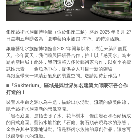
銀座藝術水族館博物館（位於銀座三越）將於 2025 年 6 月 27
日星期五舉辦名為「夏季藝術水族館 2025」的特別活動。
銀座藝術水族館博物館自2022年開幕以來，將迎來第四個夏
天。今年夏天，我們將與隈研吾合作，推出以「感受水」為主
題的新區域！此外，我們還將與多位藝術家合作，以夏季的標
誌性元素——金魚為中心，提供令人耳目一新的體驗。
為銀座帶來一絲清新氣息的裝置空間。敬請期待新作品！
■「Sekiterium」區域是與世界知名建築大師隈研吾合作
打造的！
裝置以生命之源水為主題，描繪出水湧動、流淌的優美曲線，
賦予藝術水族箱新的想像空間。
「岩石庭園」是指去除了水、花草樹木，僅由岩石和石頭構成
的日式庭園。藝術水族館的「石庭」將石頭表現為水的形態，
金魚在其中優雅地遊動。這是藝術水族館的原創作品，讓您可
以感受到水的流動。