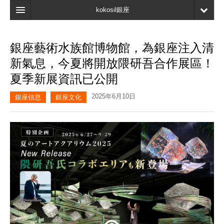
kokosil銀座
主頁
銀座藝術水族館博物館，為銀座注入清
搜索
新氣息，今夏將開放隈研吾合作展區！
最新信息
夏季新展資訊已公開
口碑
2025年6月10日
銀座信息
銀座文化
我的頁面
書簽