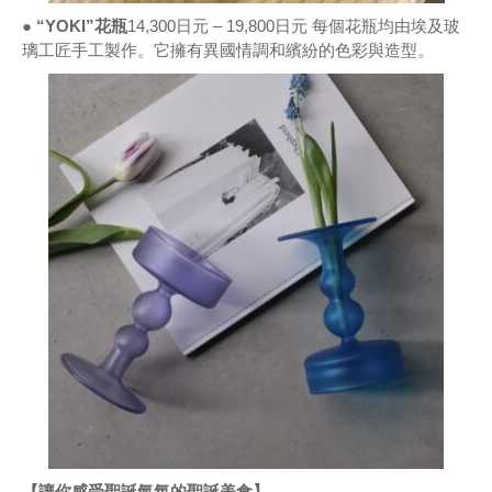
● “YOKI”花瓶
14,300日元 – 19,800日元 每個花瓶均由埃及玻
璃工匠手工製作。它擁有異國情調和繽紛的色彩與造型。
【讓你感受聖誕氣氛的聖誕美食】