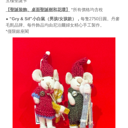
五樓聖誕卡
【聖誕裝飾、桌面聖誕樹和花環】
*所有價格均含稅
● “Gry & Sif”小白鼠（男孩/女孩款），
每隻2750日圓。丹麥
毛氈品牌。每件飾品均由尼泊爾婦女精心手工製作。
*僅限銀座閣