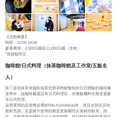
【活動概要】
時間：10:00-18:00
參賽費用：3,300日圓至11,000日圓（含稅）
*視經驗而定。
咖啡館/日式料理（抹茶咖啡館及工作室/五飯名
人）
除了提供抹茶拿鐵和抹茶煎餅等輕鬆愉快的日式體驗的咖啡廳
菜單外，該咖啡廳還設有日式料理區，供應飯糰和生雞蛋蓋飯
等日式料理。
這裡選用的是曾獲金獎的Nita Koshihikari米，並且全部在店內
新鮮烹調。生蛋飯中使用的雞蛋更能襯托出食材的鮮美。因
此，這裡是您在體驗文化之旅的間隙，於活動前後輕鬆享用日