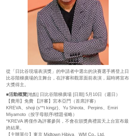
從「日比谷現場表演獎」的申請者中選出的決賽選手將登上日
比谷階梯廣場的主舞台，在評審和觀眾面前表演，屆時將宣布
大獎得主。
■活動概覽
[地點] 日比谷階梯廣場 [日期] 5月10日（週日）
【費用】免費 【評審】宮本亞門（首席評審）
KREVA、shoji (s**t kingz)、Yu Shirota、Perpins、Emiri
Miyamoto（按字母順序/標題省略）
*KREVA 將僅作為評審參與，不會在頒獎典禮當天上台宣布最
終結果。
【主辦單位】東京 Midtown Hibiya、WM Co., Ltd.