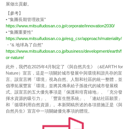
展做出貢獻。
【參考】
• “集團長期管理政策”
https://www.mitsuifudosan.co.jp/corporate/innovation2030/
• “集團重要性”
https://www.mitsuifudosan.co.jp/esg_csr/approach/materiality/
・“& 地球為了自然”
https://www.mitsuifudosan.co.jp/business/development/earth/f
or-nature/
此外，我們在2025年4月制定了《與自然共生》（&EARTH for
Nature）宣言，這是一項關於城市發展中與環境和諧共存的宣
言。該宣言將「環境」視為自然、人類和社區的統一整體，並
倡導拓展豐富「環境」並將其傳承給子孫後代的城市發展模
式。該宣言的五大優先事項是「保護和培育綠地」、「充分發
揮水資源的吸引力」、「豐富生態系統」、「連結社區願景」
和「循環利用自然資源」。本新聞稿所述的各項措施正是《與
自然共生》宣言中一項關鍵優先事項的體現。