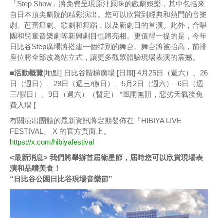
「Step Show」將免費呈現原汁原味的戲劇娛樂，其中包括來
自日本頂尖劇院的精彩演出。您可以欣賞到經典和熱門的音樂
劇、芭蕾舞劇、歌劇和舞蹈，以及新劇目的首演。此外，合唱
團和兒童音樂劇等新興劇目也將亮相。更值得一提的是，今年
日比谷Step廣場將搭建一個特別的舞台。舞台將被抬高，前排
座位將全部改為站立式，讓更多觀眾體驗現場表演的震撼。
■活動概覽
[地點] 日比谷階梯廣場 [日期] 4月25日（週六）、26
日（週日）、29日（週三/假日）、5月2日（週六）- 6日（週
三/假日）、9日（週六）（暫定） *風雨無阻，惡劣天氣後免
費入場 [
有關演出團體的最新資訊將定期發佈在「HIBIYA LIVE
FESTIVAL」 X 的官方頁面上。
https://x.com/hibiyafestival
<最新消息> 我們將舉辦首屆衛星節，屆時您可以欣賞現場表
演和品嚐美食！
“日比谷公園日比谷現場音樂節”