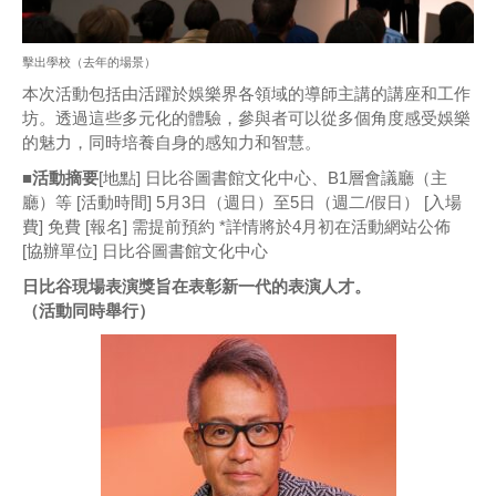
擊出學校（去年的場景）
本次活動包括由活躍於娛樂界各領域的導師主講的講座和工作
坊。透過這些多元化的體驗，參與者可以從多個角度感受娛樂
的魅力，同時培養自身的感知力和智慧。
■活動摘要
[地點] 日比谷圖書館文化中心、B1層會議廳（主
廳）等 [活動時間] 5月3日（週日）至5日（週二/假日） [入場
費] 免費 [報名] 需提前預約 *詳情將於4月初在活動網站公佈
[協辦單位] 日比谷圖書館文化中心
日比谷現場表演獎旨在表彰新一代的表演人才。
（活動同時舉行）