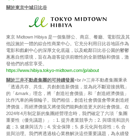
關於東京中城日比谷
東京 Midtown Hibiya 是一個集辦公、商店、餐廳、電影院及其
他設施於一體的綜合性商業中心。它充分利用日比谷地區作為
電影和戲劇中心的深厚文化底蘊，以及毗鄰日比谷公園的鬱鬱
蔥蔥自然環境，旨在為遊客提供前瞻性的全新體驗和價值，激
發他們的感官享受。
https://www.hibiya.tokyo-midtown.com/jp/about
關於三井不動產集團的可持續發展
<br />三井不動產集團秉承
「透過共存、共生、共創創造新價值，並為此不斷迎接挑戰」
的「&mark」理念，將「創造社會價值」和「創造經濟價值」
比作汽車的兩個輪子。我們相信，創造社會價值會帶來創造經
濟價值，而經濟價值又將使我們能夠創造更大的社會價值。在
2024年4月制定新的集團經營理念時，我們確定了六項「集團
重要性（優先議題）」：1. 提升產業競爭力；2. 與環境和諧共
處；3. 健康與活力；4. 安全保障；5. 多元化與包容性；6. 合
規與治理。我們將透過核心業務解決這些重要議題，為永續發