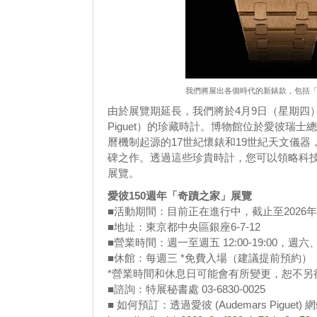
我們將展出各個時代的新錶款，包括「
由於展覽期延長，我們將於4月9日（星期四）起，在展
Piguet）的珍藏時計。博物館位於愛彼瑞
曆機制起源的17世紀懷錶和19世紀天文儀器，
碑之作。透過這些珍貴時計，您可以領略科
展覽。
愛彼150週年「奇蹟之家」展覽
■活動期間：目前正在進行中，截止至2026年
■地址：東京都中央區銀座6-7-12
■營業時間：週一至週五 12:00-19:00，週六、
■休館：每週三 *免費入場（建議提前預約）
*營業時間和休息日可能會有所變更，恕不另
■諮詢：特展秘書處 03-6830-0025
■ 如何預訂：透過愛彼 (Audemars Pigu