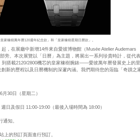
皇家橡樹萬年曆120週年紀念款」和「皇家橡樹星期日曆款」。
廳中新增14件來自愛彼博物館（Musée Atelier Audemars
士總部旁。本次展覽以「日曆」為主題，將展出一系列珍貴時計，從代
到搭載2120/2800機芯的皇家橡樹腕錶——愛彼萬年曆發展史上的
技創新的歷程以及日曆機制的深邃內涵。我們期待您的蒞臨「奇蹟之
6月30日（星期二）
週日及假日 11:00-19:00（最後入場時間為 18:00）
行通知。
et) 網站上的預訂頁面進行預訂。