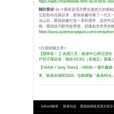
https://aplb.ch/a0968e8a-f890-4a78-be9c-5
關於愛彼
<br />愛彼是現存歷史最悠久的
立於勒布拉蘇以來，愛彼錶廠培養了一代又
汝山谷，愛彼錶廠打造一系列傑作，這些作
峰。愛彼錶不斷突破界限，搭建創意世界的
https://www.audemarspiguet.com/com/ja/hom
<往期相關文章>
【開幕啦！ 】為期三天，銀座中心將沉浸在
戶切子櫻花祭」將於4月3日（星期五）開幕
【HANA × Sony Store】- HANA 一週年慶典 –
來「銀座街酒吧2026」活動體驗「銀座時光
kokosil銀座
銀座信息
愛彼錶將延長其目前正