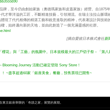
8ebb3555b90
腕錶品牌，至今仍由創始家族（奧德瑪家族和皮蓋家族）經營。自1875
一代才華洋溢的工匠，不斷精進技藝，引領潮流。在瑞士汝拉山脈環
品體現了代代相傳的精湛工藝和銳意進取的精神，代表著設計與技術
橋樑，始終邁向新的天地，並由此創造了一個充滿靈感的社群。
e.html
[摘自愛彼日本株式會社
新
「櫻花」與「工藝」的氛圍中。日本規模最大的江戶切子祭－「第八
！
 Blooming Journey 活動已確定登陸 Sony Store！
」！ ~盡享超過60家「銀座美食」餐廳，預售票現已開售~
在東京銀座舉辦的「奇蹟之家」展覽的展期。