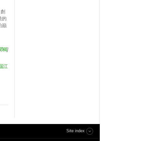
年創
繞的
的巔
聞稿
]
屆江
Site index