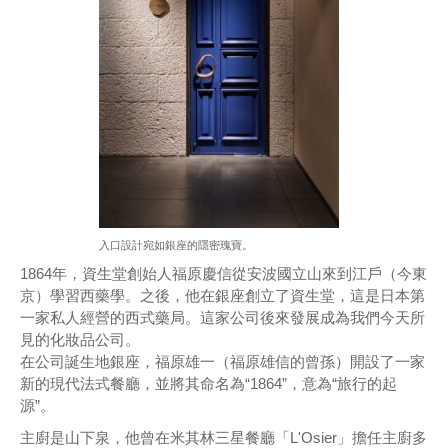
入口設計宛如銀座的隱密瑰寶。
1864年，資生堂創始人福原慶信從安波國立山來到江戶（今東
京）學習西藥學。之後，他在銀座創立了資生堂，這是日本第
一家私人經營的西式藥局。這家公司後來發展成為我們今天所
見的化妝品公司。
在公司誕生地銀座，福原雄一（福原雄信的曾孫）開設了一家
新的現代法式餐廳，並將其命名為“1864”，意為“旅行的起
源”。
主廚是山下泉，他曾在米其林三星餐廳「L'Osier」擔任主廚多