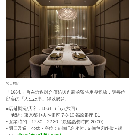
私人房間
「1864.」旨在透過融合傳統與創新的獨特用餐體驗，讓每位
顧客的「人生故事」得以展開。
■店鋪概況/店名：1864.（市八六四）
・地點：東京都中央區銀座 7-8-10 福原銀座 B1
• 營業時間：17:30 – 22:30（最後點餐時間 20:00）
• 週日及週一公休 • 座位：8 個吧台座位 / 6 個包廂座位 • 網
址：
https://ginza1864.com/