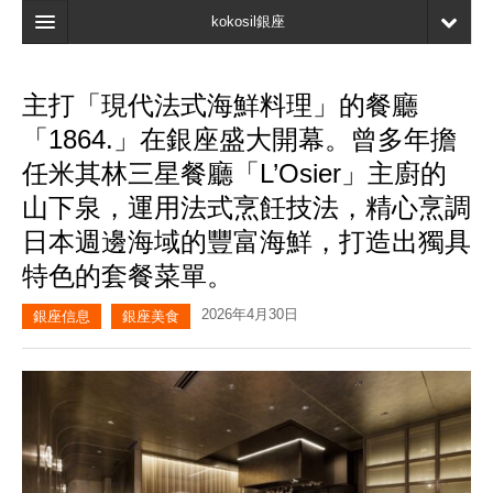
kokosil銀座
主頁
主打「現代法式海鮮料理」的餐廳
搜索
「1864.」在銀座盛大開幕。曾多年擔
最新信息
任米其林三星餐廳「L’Osier」主廚的
山下泉，運用法式烹飪技法，精心烹調
口碑
日本週邊海域的豐富海鮮，打造出獨具
我的頁面
特色的套餐菜單。
書簽
2026年4月30日
銀座信息
銀座美食