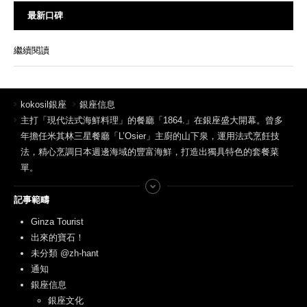
最新口碑
繼續閱讀
kokosil銀座
銀座信息
主打「現代法式海鮮料理」的餐廳「1864.」在銀座盛大開幕。曾多
年擔任米其林三星餐廳「L’Osier」主廚的山下泉，運用法式烹飪技
法，精心烹調日本週邊海域的豐富海鮮，打造出獨具特色的套餐菜
單。
記事範疇
Ginza Tourist
出來的寶石！
未分類 @zh-hant
通知
銀座信息
銀座文化