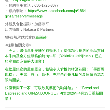
・預約專用電話：050-1725-8077
・預約網址：
https://www.tablecheck.com/ja/1864-
ginza/reserve/message
外觀及食物攝影：加藤淳平
店內攝影：Nakasa & Partners
[摘自福原株式會社
新聞稿
]
<往期相關文章>
「今天，盡情享用美味的肉類吧！」提供精心挑選的高品質日
本牛肉及全方位服務的烤肉牛印（Yakiniku Ushijirushi）已在
銀座和西麻布盛大開業！
在松屋銀座的屋頂露台，體驗令人愉悅的啤酒花園：「墨西哥
風格」。美麗、自由、歡快。充滿墨西哥風情的夏日啤酒花園
限時開放。
銀座新開了一家「可以欣賞藝術的咖啡館」：「Bread and
Espresso and GINZA LOUNGE」將於2026年4月13日重新開
業！