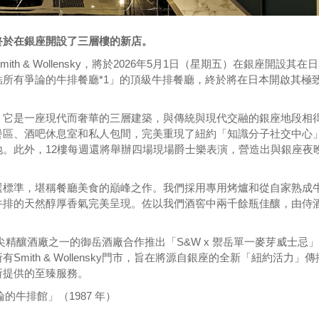
終於在銀座開設了三層樓的新店。
h & Wollensky，將於2026年5月1日（星期五）在銀座開設其在
所有爭論的牛排餐廳*1」的頂級牛排餐廳，終於將在日本開啟其極
，它是一座現代而奢華的三層建築，與傳統與現代交融的銀座地段相
餐區、酒吧休息室和私人包間，完美重現了紐約「知識分子社交中心
。此外，12樓每週還將舉辦四場現場爵士樂表演，營造出與銀座夜
選標準，堪稱餐廳美食的巔峰之作。我們採用專用烤爐和從自家熟成
牛排的天然醇厚香氣完美呈現。佐以我們酒窖中兩千餘瓶佳釀，由侍
精釀酒廠之一的御岳酒廠合作推出「S&W x 禦岳單一麥芽威士忌
ith & Wollensky門市，旨在將源自銀座的全新「紐約活力」傳
所提供的至臻服務。
的牛排館」（1987 年）