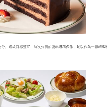
5公分。這款口感豐富、層次分明的蛋糕堪稱傑作，足以作為一頓精緻