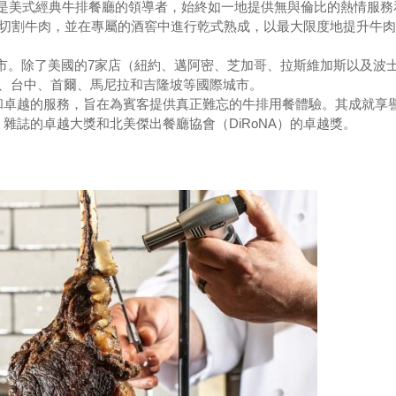
ensky一直是美式經典牛排餐廳的領導者，始終如一地提供無與倫比的熱情服務
日手工切割牛肉，並在專屬的酒窖中進行乾式熟成，以最大限度地提升牛
擁有13家門市。除了美國的7家店（紐約、邁阿密、芝加哥、拉斯維加斯以及波
北、台中、首爾、馬尼拉和吉隆坡等國際城市。
和卓越的服務，旨在為賓客提供真正難忘的牛排用餐體驗。其成就享
雜誌的卓越大獎和北美傑出餐廳協會（DiRoNA）的卓越獎。