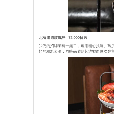
北海道迴旋戰斧 | 72,000日圓
我們的招牌菜獨一無二，選用精心挑選、熟
類的精彩表演，同時品嚐到其濃鬱而層次豐