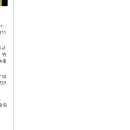
日本
致的
得益
」的
晚相
牛肉
酒師
」。
播至