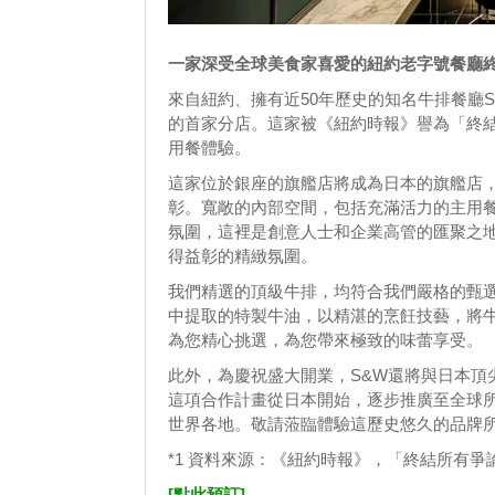
一家深受全球美食家喜愛的紐約老字號餐廳
來自紐約、擁有近50年歷史的知名牛排餐廳Smit
的首家分店。這家被《紐約時報》譽為「終結
用餐體驗。
這家位於銀座的旗艦店將成為日本的旗艦店
彰。寬敞的內部空間，包括充滿活力的主用
氛圍，這裡是創意人士和企業高管的匯聚之地
得益彰的精緻氛圍。
我們精選的頂級牛排，均符合我們嚴格的甄
中提取的特製牛油，以精湛的烹飪技藝，將
為您精心挑選，為您帶來極致的味蕾享受。
此外，為慶祝盛大開業，S&W還將與日本頂尖
這項合作計畫從日本開始，逐步推廣至全球所有Sm
世界各地。敬請蒞臨體驗這歷史悠久的品牌
*1 資料來源：《紐約時報》，「終結所有爭論
[點此預訂]