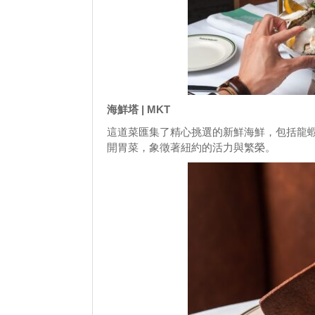
海鮮塔 | MKT
這道菜匯集了精心挑選的新鮮海鮮，包括龍
開胃菜，象徵著紐約的活力與繁榮。