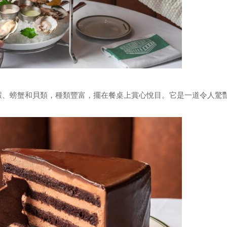
蝦、螃蟹和貝類，種類豐富，擺在餐桌上賞心悅目。它是一道令人驚