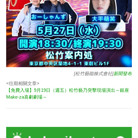
[松竹藝能株式會社]
新聞發布
<往期相關文章>
【免費入場】9月19日（週五）松竹藝乃突擊現場演出～銀座
Make-za喜劇劇場～