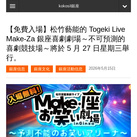
kokosil銀座
主頁
【免費入場】松竹藝能的 Togeki Live
搜索
Make-Za 銀座喜劇劇場～不可預測的
最新信息
喜劇競技場～將於 5 月 27 日星期三舉
行。
口碑
2026年5月15日
我的頁面
銀座信息
銀座文化
銀座活動信息
書簽