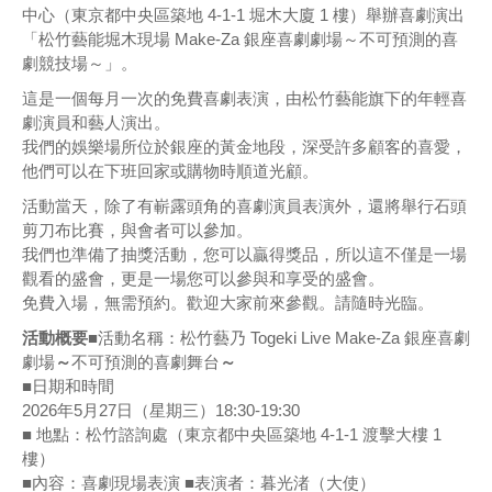
中心（東京都中央區築地 4-1-1 堀木大廈 1 樓）舉辦喜劇演出
「松竹藝能堀木現場 Make-Za 銀座喜劇劇場～不可預測的喜
劇競技場～」。
這是一個每月一次的免費喜劇表演，由松竹藝能旗下的年輕喜
劇演員和藝人演出。
我們的娛樂場所位於銀座的黃金地段，深受許多顧客的喜愛，
他們可以在下班回家或購物時順道光顧。
活動當天，除了有嶄露頭角的喜劇演員表演外，還將舉行石頭
剪刀布比賽，與會者可以參加。
我們也準備了抽獎活動，您可以贏得獎品，所以這不僅是一場
觀看的盛會，更是一場您可以參與和享受的盛會。
免費入場，無需預約。歡迎大家前來參觀。請隨時光臨。
活動概要
■活動名稱：松竹藝乃 Togeki Live Make-Za 銀座喜劇
劇場
～
不可預測的喜劇舞台
～
■日期和時間
2026年5月27日（星期三）18:30-19:30
■ 地點：松竹諮詢處（東京都中央區築地 4-1-1 渡擊大樓 1
樓）
■內容：喜劇現場表演 ■表演者：暮光渚（大使）