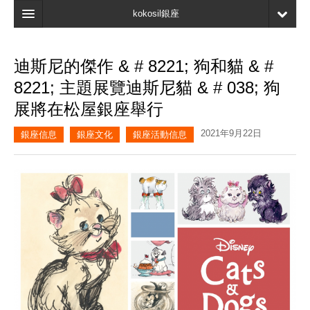
kokosil銀座
主頁
迪斯尼的傑作 & # 8221; 狗和貓 & #
搜索
8221; 主題展覽迪斯尼貓 & # 038; 狗
最新信息
展將在松屋銀座舉行
口碑
2021年9月22日
銀座信息
銀座文化
銀座活動信息
我的頁面
書簽