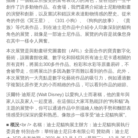
描繪了一個觀眾所接受的富有表現力的角色，並在他的一生中
創作了許多動物作品。在會場，我們還將介紹迪士尼動物動畫
的演變和創新，以及嘗試和錯誤來表達動物情感的歷史。從米
奇的伴侶《冥王星》、《101 小狗》、《狗狗的故事》、《貴
族》等代表作品，到在迪士尼作品中介紹令人印象深刻的貓狗
角色的展覽，就像是一部迪士尼作品。展覽的內容是就像您身
在其中一樣令人興奮。
本次展覽是與動畫研究圖書館（ARL）全面合作的寶貴數字化
藝術，該圖書館收藏、數字化和歸檔與所有迪士尼卡通相關的
所有資料，將展出300多件作品。粉彩和水彩等原畫易碎，不
會被帶走，但將展出許多因為數字而難以看到的作品。此外，
本次展覽的一大亮點是數字化藝術作品的吸引力，例如通過數
字複製比原作更大的小而精緻的作品，可以看到作品的細節。
沃爾特·迪斯尼 (Walt Disney) 以愛狗人士而著稱，他的童年與
家人以及家人一起度過。在這個以大家耳熟能詳的“狗和貓”為
主題的展覽中，你可以通過作品中所描繪人物的手勢和麵部表
情感受到深深的愛和熟悉。像散步一樣享受“迪士尼貓狗展”。
■ 概況
<br /> 名稱：迪士尼貓狗展主辦方：迪士尼貓狗展執行
委員會 特別合作：華特迪士尼日本有限公司 贊助商：迪士尼