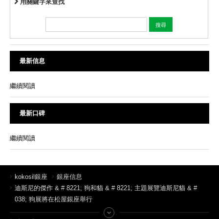
用關鍵字來查找
最新信息
繼續閱讀
最新口碑
繼續閱讀
kokosil銀座
銀座信息
迪斯尼的傑作 & # 8221; 狗和貓 & # 8221; 主題展覽迪斯尼貓 & #
038; 狗展將在松屋銀座舉行