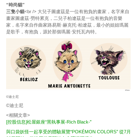
“時尚貓”
三隻小貓
<br /> 大兒子圖盧茲是一位有抱負的畫家，名字來自
畫家圖盧茲·勞特累克，二兒子柏遼茲是一位有抱負的音樂
家，名字來自作曲家路易斯·赫克托·柏遼茲，最小的姐姐瑪麗
是歌手，有抱負，源於那個瑪麗·安托瓦內特。
©迪士尼
©迪士尼
<相關文章>
[控股信息]松屋銀座“黑執事展-Rich Black-”
與口袋妖怪一起享受的體驗展覽“POKÉMON COLORS” 從7月