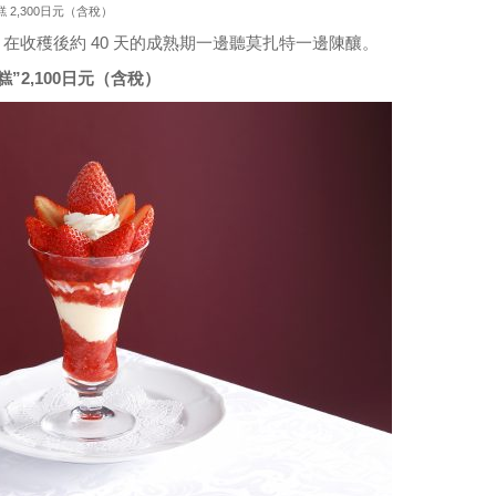
凍糕 2,300日元（含稅）
凍糕，在收穫後約 40 天的成熟期一邊聽莫扎特一邊陳釀。
糕”2,100日元（含稅）