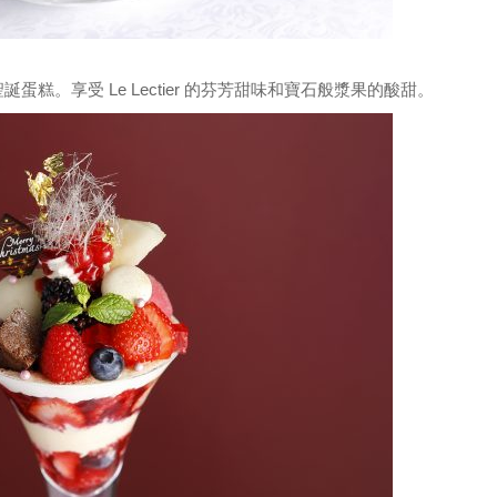
糕。享受 Le Lectier 的芬芳甜味和寶石般漿果的酸甜。