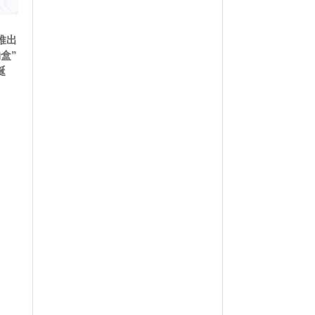
間推出
盒”
誕