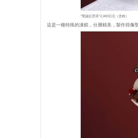
“聖誕紅芭菲”2,400日元（含稅）
這是一種特殊的凍糕，分層精美，製作得像聖誕蛋