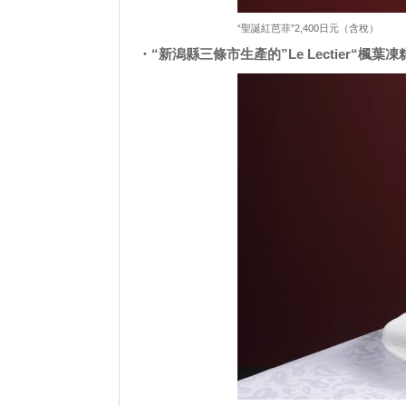
“聖誕紅芭菲”2,400日元（含稅）
・“新潟縣三條市生產的”Le Lectier“楓葉凍