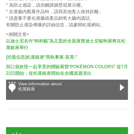
* 為防止感染，請勿觸摸牆壁或展示櫃。
* 在展廳內觀看作品時，請與其他客人保持距離。
* 請盡量不要在展廳或產品銷售大廳內講話。
有關防止感染傳播的詳細信息，請參閱松屋網站。
<相關文章>
以迪士尼名作“狗和貓”為主題的全面展覽迪士尼貓狗展將在松
屋銀座舉行
[控股信息]松屋銀座“黑執事展-富黑-”
與口袋妖怪一起享受的體驗展覽“POKÉMON COLORS” 從7月
22日開始，從松屋銀座開始在全國巡迴演出
View information about
松屋銀座