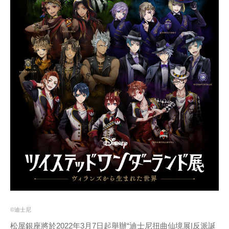
©迪士尼
松屋銀座將於2022年3月7日起舉辦“迪士尼扭曲仙境展|反派誕