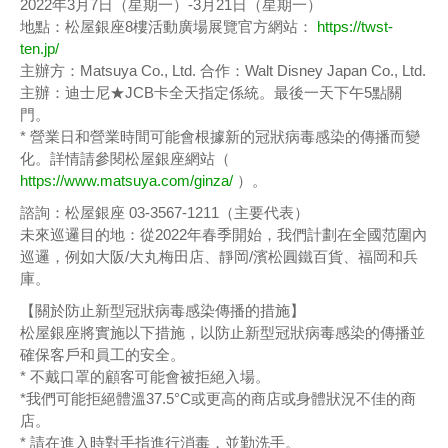
2022年3月7日（星期一）-3月21日（星期一）
地點：松屋銀座8樓活動廣場展覽官方網站：
https://twst-
ten.jp/
主辦方：Matsuya Co., Ltd. 合作：Walt Disney Japan Co., Ltd.
主辦：迪士尼★JCB卡全天指定係統。最後一天下午5點關
門。
* 營業日和營業時間可能會根據新的冠狀病毒感染的傳播而變
化。詳情請參閱松屋銀座網站（
https://www.matsuya.com/ginza/
）。
諮詢：松屋銀座 03-3567-1211（主要代表）
未來巡邏目的地：從2022年春季開始，我們計劃在全國范圍內
巡邏，例如大阪/大丸梅田店、靜岡/濱松圓鐵百貨、福岡和兵
庫。
【關於防止新型冠狀病毒感染傳播的措施】
松屋銀座將實施以下措施，以防止新型冠狀病毒感染的傳播並
確保客戶和員工的安全。
* 不戴口罩的顧客可能會被拒絕入場。
*我們可能拒絕體溫37.5°C或更高的商店或身體狀況不佳的商
店。
* 請在進入時對手指進行消毒，並勤洗手。