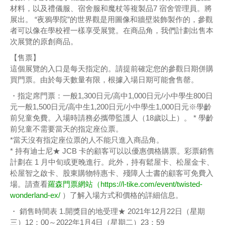
材料，以及禮儀服、宿舍服和魔杖等複製品7 宿舍管理員。將
展出。 “夜鴉學院”的世界觀是用圖像和牆壁裝飾製作的，參觀
者可以像在學校裡一樣享受展覽。在商品角，我們計劃出售本
次展覽的原創商品。
【售票】
這個展覽的入口是每天指定的。請提前確定您的參觀日期併購
買門票。由於每天數量有限，根據入場日期可能會售罄。
・指定席門票：一般1,300日元/高中1,000日元/小中學生800日
元一般1,500日元/高中生1,200日元/小中學生1,000日元※學齡
前兒童免費。入場時請務必攜帶監護人（18歲以上）。 * 學齡
前兒童不需要當天的指定座位票。
*當天沒有指定座位票的人不能只進入商品角。
* 持有迪士尼★ JCB 卡的顧客可以以優惠價格購票。彩票銷售
計劃在 1 月中旬或更晚進行。此外，持有鬆屋卡、松屋金卡、
松屋智之啟卡、股東購物特惠卡、殘障人士書的顧客可免費入
場。請查看
羅森門票網站（https://l-tike.com/event/twisted-
wonderland-ex/
）了解入場方式和價格的詳細信息。
・ 銷售時間表 1.開獎目的地受理★ 2021年12月22日（星期
三）12：00～2022年1月4日（星期二）23：59