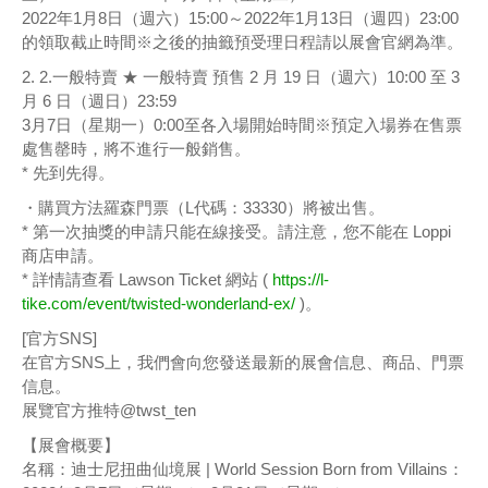
2022年1月8日（週六）15:00～2022年1月13日（週四）23:00
的領取截止時間※之後的抽籤預受理日程請以展會官網為準。
2. 2.一般特賣 ★ 一般特賣 預售 2 月 19 日（週六）10:00 至 3
月 6 日（週日）23:59
3月7日（星期一）0:00至各入場開始時間※預定入場券在售票
處售罄時，將不進行一般銷售。
* 先到先得。
・購買方法羅森門票（L代碼：33330）將被出售。
* 第一次抽獎的申請只能在線接受。請注意，您不能在 Loppi
商店申請。
* 詳情請查看 Lawson Ticket 網站 (
https://l-
tike.com/event/twisted-wonderland-ex/
)。
[官方SNS]
在官方SNS上，我們會向您發送最新的展會信息、商品、門票
信息。
展覽官方推特@twst_ten
【展會概要】
名稱：迪士尼扭曲仙境展 | World Session Born from Villains：