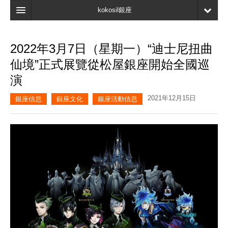
kokosil銀座
主頁
2022年3月7日（星期一）“迪士尼扭曲
搜索
仙境”正式展覽從松屋銀座開始全國巡
最新信息
演
口碑
2021年12月15日
銀座信息
銀座文化
銀座活動信息
我的頁面
書簽