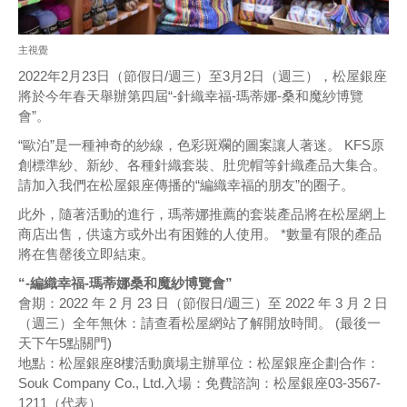
主視覺
2022年2月23日（節假日/週三）至3月2日（週三），松屋銀座
將於今年春天舉辦第四屆“-針織幸福-瑪蒂娜-桑和魔紗博覽
會”。
“歐泊”是一種神奇的紗線，色彩斑斕的圖案讓人著迷。 KFS原
創標準紗、新紗、各種針織套裝、肚兜帽等針織產品大集合。
請加入我們在松屋銀座傳播的“編織幸福的朋友”的圈子。
此外，隨著活動的進行，瑪蒂娜推薦的套裝產品將在松屋網上
商店出售，供遠方或外出有困難的人使用。 *數量有限的產品
將在售罄後立即結束。
“-編織幸福-瑪蒂娜桑和魔紗博覽會”
會期：2022 年 2 月 23 日（節假日/週三）至 2022 年 3 月 2 日
（週三）全年無休：請查看松屋網站了解開放時間。 (最後一
天下午5點關門)
地點：松屋銀座8樓活動廣場主辦單位：松屋銀座企劃合作：
Souk Company Co., Ltd.入場：免費諮詢：松屋銀座03-3567-
1211（代表）