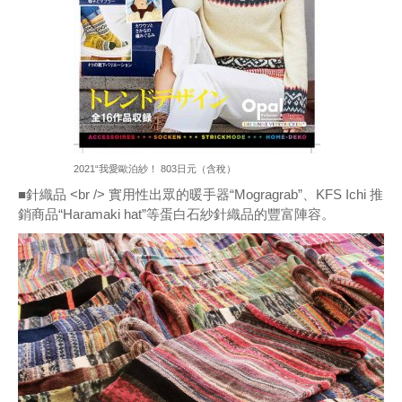
2021“我愛歐泊紗！ 803日元（含稅）
■
針織品 <br /> 實用性出眾的暖手器“Mogragrab”、KFS Ichi 推
銷商品“Haramaki hat”等蛋白石紗針織品的豐富陣容。