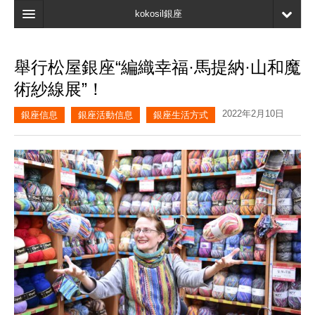
kokosil銀座
主頁
舉行松屋銀座“編織幸福·馬提納·山和魔
搜索
術紗線展”！
最新信息
2022年2月10日
銀座信息
銀座活動信息
銀座生活方式
口碑
我的頁面
書簽