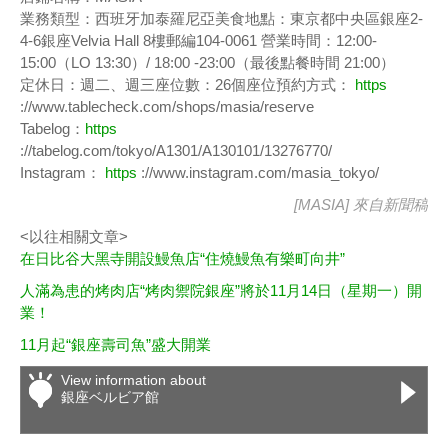
業務類型：西班牙加泰羅尼亞美食地點：東京都中央區銀座2-
4-6銀座Velvia Hall 8樓郵編104-0061 營業時間：12:00-
15:00（LO 13:30）/ 18:00 -23:00（最後點餐時間 21:00）
定休日：週二、週三座位數：26個座位預約方式：
https
://www.tablecheck.com/shops/masia/reserve
Tabelog：
https
://tabelog.com/tokyo/A1301/A130101/13276770/
Instagram：
https
://www.instagram.com/masia_tokyo/
[MASIA] 來自
新聞稿
<以往相關文章>
在日比谷大黑寺開設鰻魚店“住燒鰻魚有樂町向井”
人滿為患的烤肉店“烤肉禦院銀座”將於11月14日（星期一）開
業！
11月起“銀座壽司魚”盛大開業
View information about
銀座ベルビア館