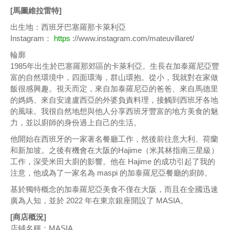
[馬圖維拉雷特]
出生地：西班牙巴塞羅那卡萊利亞
Instagram：
https
://www.instagram.com/mateuvillaret/
輪廓
1985年出生於巴塞羅那郊區的卡萊利亞。生長在加泰羅尼亞豐
富的自然環境中，四面環海，群山環抱。從小，我就對在家做
飯很感興趣。視天而定，來自加泰羅尼亞的爸爸、來自馬德里
的媽媽、來自安達盧西亞的外婆負責料理，接觸到西班牙各地
的風味。我很自然地想與他人分享西班牙豐富的地方美食的魅
力，並以廚師的身份過上自己的生活。
他開始在西班牙的一家著名餐廳工作，然後前往意大利、荷蘭
和新加坡。之後有機會在大阪的Hajime（米其林指南三星級）
工作，深受米田大廚的影響。他在 Hajime 的成功引起了我的
注意，他成為了一家名為 maspi 的加泰羅尼亞餐廳的廚師。
基於獨特概念的加泰羅尼亞美食不僅在大阪，而且在全國迅速
廣為人知，並於 2022 年在東京銀座開設了 MASIA。
[商店概況]
店鋪名稱：MASIA