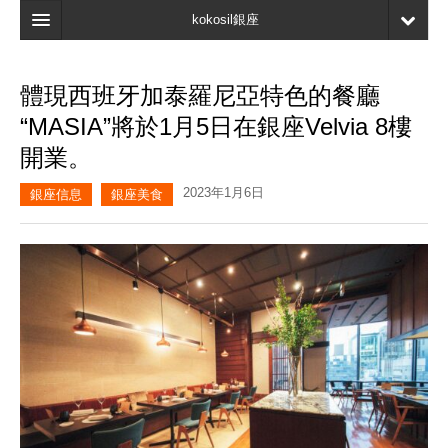
kokosil銀座
主頁
體現西班牙加泰羅尼亞特色的餐廳
搜索
“MASIA”將於1月5日在銀座Velvia 8樓
最新信息
開業。
口碑
2023年1月6日
銀座信息
銀座美食
我的頁面
書簽