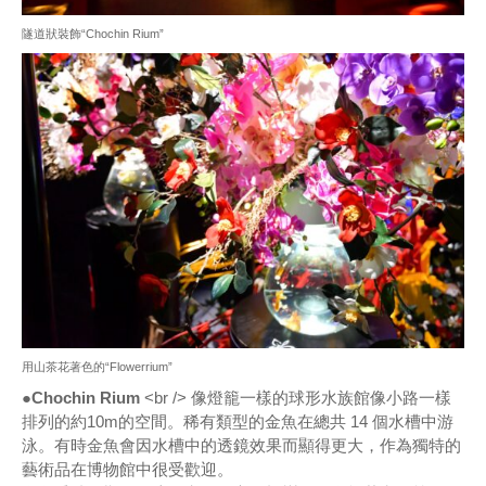
隧道狀裝飾“Chochin Rium”
用山茶花著色的“Flowerrium”
●Chochin Rium
<br /> 像燈籠一樣的球形水族館像小路一樣
排列的約10m的空間。稀有類型的金魚在總共 14 個水槽中游
泳。有時金魚會因水槽中的透鏡效果而顯得更大，作為獨特的
藝術品在博物館中很受歡迎。