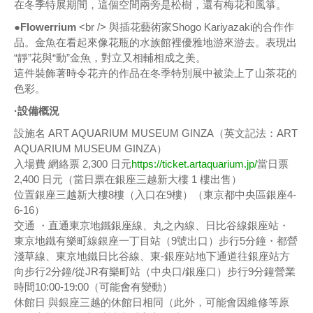
在冬季特展期間，這個空間兩旁是松樹，還有梅花和風箏。
●Flowerrium
<br /> 與插花藝術家Shogo Kariyazaki的合作作
品。金魚在看起來像花瓶的水族館裡優雅地游來游去。表現出
“靜”花與“動”金魚，對立又相輔相成之美。
這件裝飾著時令花卉的作品在冬季特別展中被染上了山茶花的
色彩。
·設備概況
設施名 ART AQUARIUM MUSEUM GINZA（英文記法：ART
AQUARIUM MUSEUM GINZA）
入場費 網絡票 2,300 日元
https://ticket.artaquarium.jp/
當日票
2,400 日元（當日票在銀座三越新大樓 1 樓出售）
位置銀座三越新大樓8樓（入口在9樓）（東京都中央區銀座4-
6-16）
交通 ・直通東京地鐵銀座線、丸之內線、日比谷線銀座站・
東京地鐵有樂町線銀座一丁目站（9號出口）步行5分鐘・都營
淺草線、東京地鐵日比谷線、東-銀座站地下通道往銀座站方
向步行2分鐘/從JR有樂町站（中央口/銀座口）步行9分鐘營業
時間10:00-19:00（可能會有變動）
休館日 與銀座三越的休館日相同（此外，可能會因維修等原