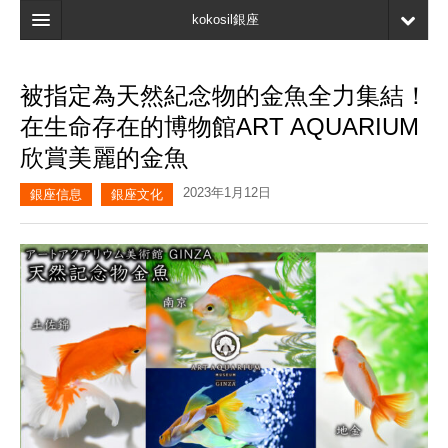
kokosil銀座
主頁
被指定為天然紀念物的金魚全力集結！
搜索
在生命存在的博物館ART AQUARIUM
最新信息
欣賞美麗的金魚
口碑
2023年1月12日
銀座信息
銀座文化
我的頁面
書簽