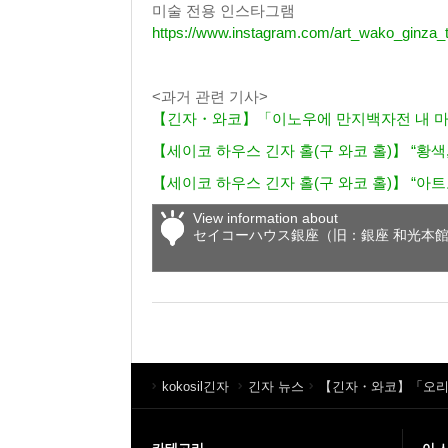
미술 전용 인스타그램
https://www.instagram.com/art_wako_ginza_
<과거 관련 기사>
【긴자・와코】「이노우에 만지백자전 내 마음
【세이코 하우스 긴자 홀(구 와코 홀)】 “황색,
【세이코 하우스 긴자 홀(구 와코 홀)】 “아트
View information about
セイコーハウス銀座（旧：銀座 和光本
kokosil긴자
긴자 뉴스
【긴자・와코】「오리사키