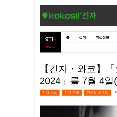
홈
검색
최신정보
9TH
NEW!
【긴자・와코】「오
2024」를 7월 4
2
긴자 뉴스
긴자 문화
긴자의 이벤트