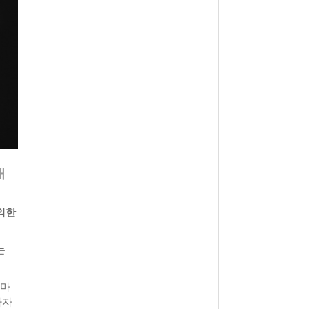
개
 의한
는
 마
나자