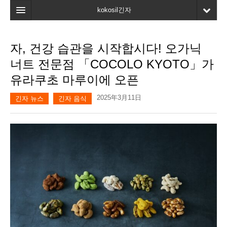
kokosil긴자
홈
자, 건강 습관을 시작합시다! 오가닉
검색
너트 전문점 「COCOLO KYOTO」가
최신정보
유라쿠초 마루이에 오픈
고객평가
2025年3月11日
긴자 뉴스
긴자 음식
마이페이지
즐겨찾기