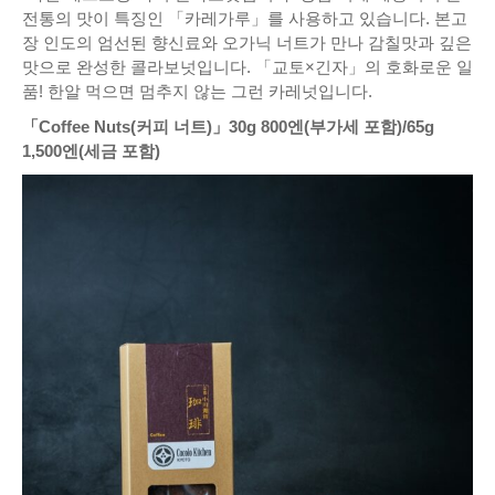
전통의 맛이 특징인 「카레가루」를 사용하고 있습니다. 본고
장 인도의 엄선된 향신료와 오가닉 너트가 만나 감칠맛과 깊은
맛으로 완성한 콜라보넛입니다. 「교토×긴자」의 호화로운 일
품! 한알 먹으면 멈추지 않는 그런 카레넛입니다.
「Coffee Nuts(커피 너트)」30g 800엔(부가세 포함)/65g
1,500엔(세금 포함)