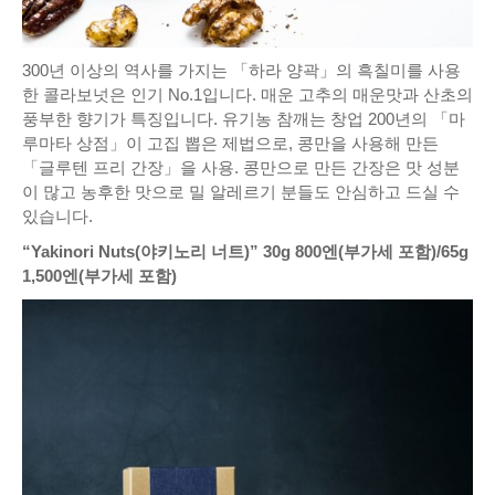
300년 이상의 역사를 가지는 「하라 양곽」의 흑칠미를 사용
한 콜라보넛은 인기 No.1입니다. 매운 고추의 매운맛과 산초의
풍부한 향기가 특징입니다. 유기농 참깨는 창업 200년의 「마
루마타 상점」이 고집 뽑은 제법으로, 콩만을 사용해 만든
「글루텐 프리 간장」을 사용. 콩만으로 만든 간장은 맛 성분
이 많고 농후한 맛으로 밀 알레르기 분들도 안심하고 드실 수
있습니다.
“Yakinori Nuts(야키노리 너트)” 30g 800엔(부가세 포함)/65g
1,500엔(부가세 포함)