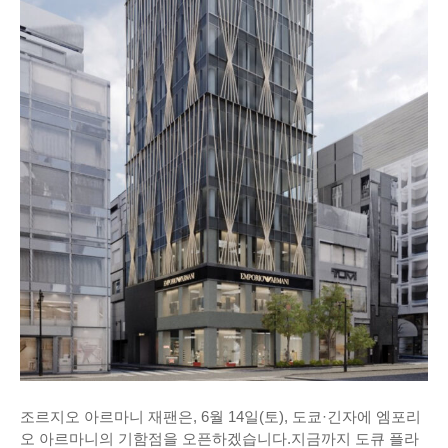
조르지오 아르마니 재팬은, 6월 14일(토), 도쿄·긴자에 엠포리
오 아르마니의 기함점을 오픈하겠습니다.지금까지 도큐 플라