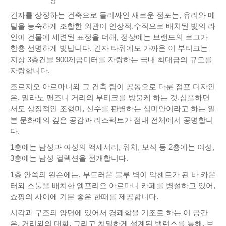
점
긴자를 상징하는 건축으로 둘러싸인 새로운 점포는, 유리와 메
탈을 능숙하게 조합한 외관이 인상적.수직으로 배치된 빛의 라
인이 건물에 세련된 표정을 더해, 정상에는 브랜드의 로고가
한층 선명하게 빛납니다. 긴자 타워에도 가까운 이 부티크는
지상 3층건물 900제곱미터를 자랑하는 국내 최대급의 규모를
자랑합니다.
조르지오 아르마니와 그 건축 팀이 공동으로 다룬 점포 디자인
은, 밀라노 맨조니 거리의 부티크를 방불케 하는 것.심플하면
서도 상징적인 조형미, 신수를 판별하는 심미안이라고 하는 일
본 문화에의 깊은 공감과 리스펙트가 점내 전체에서 공명합니
다.
1층에는 남성과 여성의 액세서리, 워치, 보석 등 2층에는 여성,
3층에는 남성 컬렉션을 전개합니다.
1층 안쪽의 왼손에는, 부드러운 블루 벽이 악센트가 된 바 카운
터와 스툴을 배치한 엠포리오 아르마니 카페를 병설하고 있어,
쇼핑의 사이에 기분 좋은 한때를 제공합니다.
시각과 구조의 양면에 있어서 경쾌함을 기조로 하는 이 공간
은, 거리와의 대화, 그리고 치밀하게 설계된 밸런스를 통해, 브