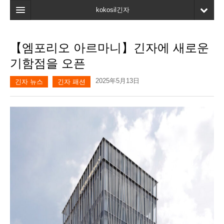
kokosil긴자
홈
【엠포리오 아르마니】긴자에 새로운
검색
기함점을 오픈
최신정보
2025年5月13日
긴자 뉴스
긴자 패션
고객평가
마이페이지
즐겨찾기