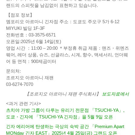
랜드의 스피릿을 남김없이 표현하고 있습니다.
【점포 정보】
엠포리오 아르마니 긴자점 주소：도쿄도 주오구 5가 6-12
MIYUKI 빌딩 1F-3F
전화번호：03-3575-6571
오픈일:2025년 6월 14일(토)
영업 시간 ：11:00 – 20:00 ＊부정휴 취급 제품：맨즈・위멘즈
웨어, 레더 상품, 슈즈, 선글라스, 시계, 향수, 액세서리, 언더웨
어 등 면적：900제곱미터
문의처:
조르지오 아르마니 재팬
03-6274-7070
【조르지오 아르마니 재팬 주식회사】
보도자료에서
<과거 관련 기사>
츠치야 가방 그룹이 다루는 유리기 전문점 「TSUCHI-YA」,
도쿄・긴자에 「TSUCHI-YA 긴자점」을 5월 9일 오픈
긴자 에리어에 탄생하는 극상의 숙박 공간 「Premium Apart
MONday 긴자 EAST」2025년 4월 25일(금) 그랜드 오픈