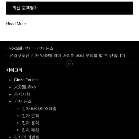
최신 고객평가
Read More
kokosil긴자
긴자 뉴스
유라쿠초선 긴자 잇쵸메 역에 배리어 프리 루트를 할 수 있습니다!
카테고리
Ginza Tourist
未分類 @ko
공지사항
긴자 뉴스
긴자 라이프 스타일
긴자 문화
긴자 음식
긴자 패션
긴자의 이벤트