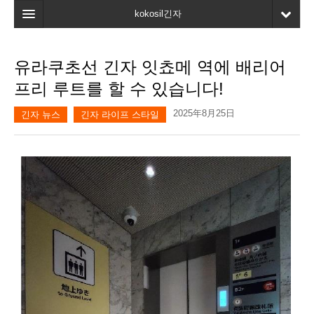
kokosil긴자
홈
유라쿠초선 긴자 잇쵸메 역에 배리어
검색
프리 루트를 할 수 있습니다!
최신정보
2025年8月25日
긴자 뉴스
긴자 라이프 스타일
고객평가
마이페이지
즐겨찾기