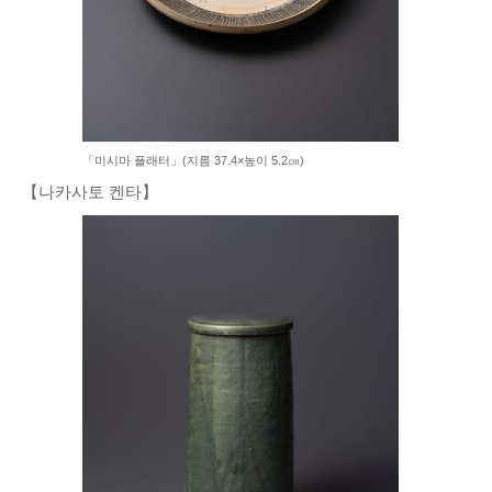
「미시마 플래터」(지름 37.4×높이 5.2㎝)
【나카사토 켄타】