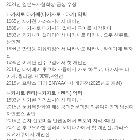
2024년 일본도자협회상·금상 수상
나카사토 타카메(나카자토・타키) 약력
1965년 사가현 가라쓰시에서 태어난
1988년 나카사토 다카시의 밑에서 구이를 시작한다
1993년 카키나미 갤러리에서 나카사토 타카시, 오쿠 산쥬로,
삼인전
1994년 만엽동 미유키점에서 나카사토 타카시, 타이가메 부자
전
1995년 이세탄 신주쿠점에서 첫 개인전
2014년 타이베이 후쿠화 사룡에서 가토 하루코, 나카사토 타
이거, 황리광, 杜芃萱, 4인전
2019년 프랑스·파리 ENYAA에서 개인전(2025년도 개최)
나카사토 켄타(나카자토・켄타) 약력
1993년 사가현 가라쓰시에서 태어난
2015년 문화복장학원 패션공과전문과정 의류디자인과 남성디
자인코스 졸업
2019년 긴자 신고미술 만엽동에서 부모와 자식 3대전
2021년 후쿠오카현 갤러리 토미나가에서 첫 개인전, 가라쓰
요요카쿠에서 개인전