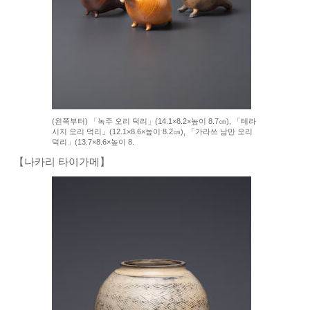
(왼쪽부터) 「녹주 오리 덕리」(14.1×8.2×높이 8.7㎝), 「테라
시지 오리 덕리」(12.1×8.6×높이 8.2㎝), 「가라쓰 남만 오리
덕리」(13.7×8.6×높이 8.
【나카리 타이가메】