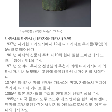
「녹유경통」(직경 14×높이 27.6㎝)
나카사토 타카시 (나카자와 타카시) 약력
1937년 사가현 가라쓰시에서 12대 나카리타로 우에몬(무안)의
5남으로 태어난다
1961년 아사히 신문사 주최 제10회 현대 일본 도예전에서 도
조 「쌍어」제1석 수상
1971년 오야마 후지오 선생님의 추천에 의해 타네가시마에 와
타시마, 니시노모테시 고원에 축요해 타네시마야키를 시작한
다
1974년 타네가시마를 인양해 가라쓰에 귀향, 가라쓰시 견차에
축가마, 타카타 가마로 한다
1985년 일본 도자 협회 주최의 현대 도예 선발전상을 수상
1995년~ 미국 콜로라도주 스노우 매스 앤더슨 런치 아트 센터,
덴마크 로얄 코펜하겐에서 비지팅 아티스트로서 작도. 이후 국
내외에서 작도