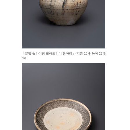
「분말 슬라이딩 떨어뜨리기 항아리」(지름 25.4×높이 22.5
㎝)