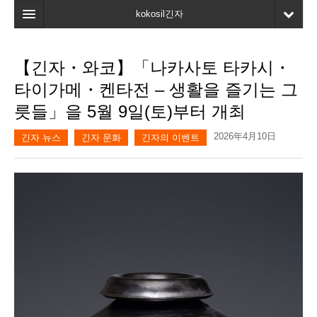
kokosil긴자
홈
【긴자・와코】「나카사토 타카시・
검색
타이가메・켄타전 – 생활을 즐기는 그
최신정보
릇들」을 5월 9일(토)부터 개최
고객평가
2026年4月10日
긴자 뉴스
긴자 문화
긴자의 이벤트
마이페이지
즐겨찾기