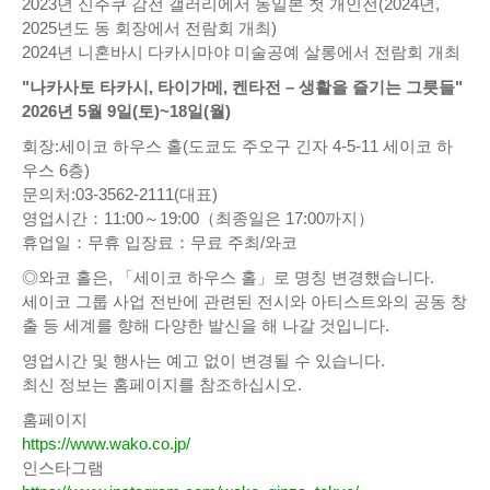
2023년 신주쿠 감전 갤러리에서 동일본 첫 개인전(2024년,
2025년도 동 회장에서 전람회 개최)
2024년 니혼바시 다카시마야 미술공예 살롱에서 전람회 개최
"나카사토 타카시, 타이가메, 켄타전 – 생활을 즐기는 그릇들"
2026년 5월 9일(토)~18일(월)
회장:세이코 하우스 홀(도쿄도 주오구 긴자 4-5-11 세이코 하
우스 6층)
문의처:03-3562-2111(대표)
영업시간：11:00～19:00（최종일은 17:00까지）
휴업일：무휴 입장료：무료 주최/와코
◎와코 홀은, 「세이코 하우스 홀」로 명칭 변경했습니다.
세이코 그룹 사업 전반에 관련된 전시와 아티스트와의 공동 창
출 등 세계를 향해 다양한 발신을 해 나갈 것입니다.
영업시간 및 행사는 예고 없이 변경될 수 있습니다.
최신 정보는 홈페이지를 참조하십시오.
홈페이지
https://www.wako.co.jp/
인스타그램