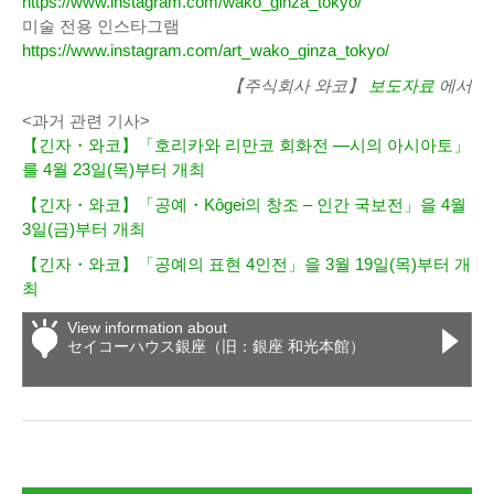
https://www.instagram.com/wako_ginza_tokyo/
미술 전용 인스타그램
https://www.instagram.com/art_wako_ginza_tokyo/
【주식회사 와코】
보도자료
에서
<과거 관련 기사>
【긴자・와코】「호리카와 리만코 회화전 ―시의 아시아토」
를 4월 23일(목)부터 개최
【긴자・와코】「공예・Kôgei의 창조 – 인간 국보전」을 4월
3일(금)부터 개최
【긴자・와코】「공예의 표현 4인전」을 3월 19일(목)부터 개
최
View information about
セイコーハウス銀座（旧：銀座 和光本館）