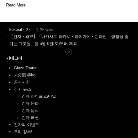
Read More
kokosil긴자
긴자 뉴스
【긴자・와코】「나카사토 타카시・타이가메・켄타전 – 생활을 즐
기는 그릇들」을 5월 9일(토)부터 개최
카테고리
Ginza Tourist
未分類 @ko
공지사항
긴자 뉴스
긴자 라이프 스타일
긴자 문화
긴자 음식
긴자 패션
긴자의 이벤트
우리 강추!