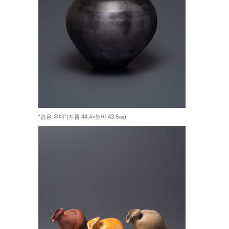
“검은 유대”(지름 44.4×높이 43.6㎝)