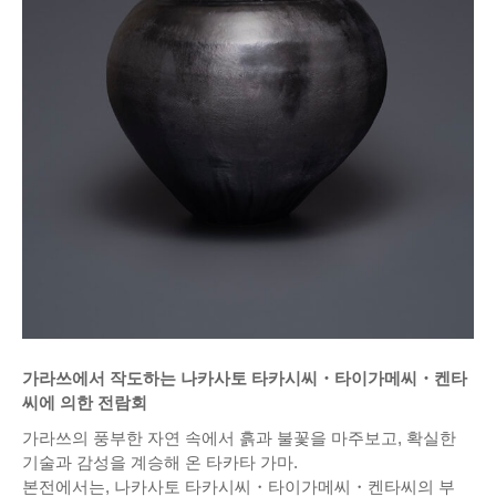
가라쓰에서 작도하는 나카사토 타카시씨・타이가메씨・켄타
씨에 의한 전람회
가라쓰의 풍부한 자연 속에서 흙과 불꽃을 마주보고, 확실한
기술과 감성을 계승해 온 타카타 가마.
본전에서는, 나카사토 타카시씨・타이가메씨・켄타씨의 부