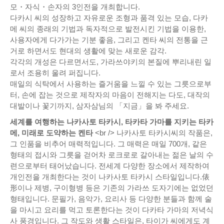
모・자식・손자의 3인전을 개최합니다.
다카시 씨의 성장하고 자유로운 조형과 품격 있는 모습, 다카
메 씨의 종래의 기법과 독자적으로 발전시킨 기법을 이용한,
사용자에게 다가가는 기분 좋음, 그리고 켄타 씨의 전통을 근
거로 하면서도 현대의 생활에 맞는 새로운 감각.
각각의 개성은 다르면서도, 가라쓰야키의 본질에 뿌리내린 일
로서 조용히 울려 퍼집니다.
매일의 식탁에서 사용하는 즐거움을 느낄 수 있는 그릇으로부
터, 손에 잡는 것으로 제작자의 마음이 전해지는 다도, 대작의
대발이나 꽃기까지, 삼자삼님의 「지금」을 봐 주세요.
세계를 여행하는 나카사토 타카시, 타카타 가마를 지키는 타카
메, 미래로 도약하는 켄타
<br /> 나카사토 타카시씨의 작품은,
그 인품을 비추어 매력적입니다. 그 매력은 매일 700개, 같은
형태의 접시와 그릇을 걷어차 로크로로 갈아내는 젊은 날의 수
련으로부터 태어났습니다. 전세계 다양한 장소에서 제작하여
개인전을 개최한다는 것이 나카사토 타카시 스타일입니다.俵
形이나 제병, 구이형병 등은 기존의 가라쓰 도자기에는 없었던
형태입니다. 문필가, 음악가, 요리사 등 다양한 분들과 함께 술
을 마시고 요리를 먹고 토론한다는 것이 다카타 가마의 저녁식
사 풍경입니다. 그 작도와 생활 스타일은, 타이가 씨에게도 계