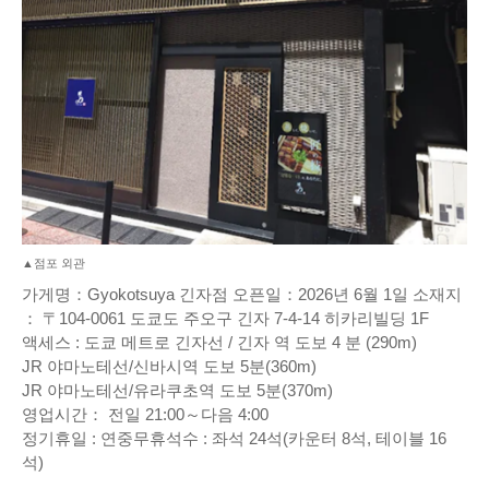
▲점포 외관
가게명：Gyokotsuya 긴자점 오픈일：2026년 6월 1일 소재지
： 〒104-0061 도쿄도 주오구 긴자 7-4-14 히카리빌딩 1F
액세스 : 도쿄 메트로 긴자선 / 긴자 역 도보 4 분 (290m)
JR 야마노테선/신바시역 도보 5분(360m)
JR 야마노테선/유라쿠초역 도보 5분(370m)
영업시간： 전일 21:00～다음 4:00
정기휴일 : 연중무휴석수 : 좌석 24석(카운터 8석, 테이블 16
석)