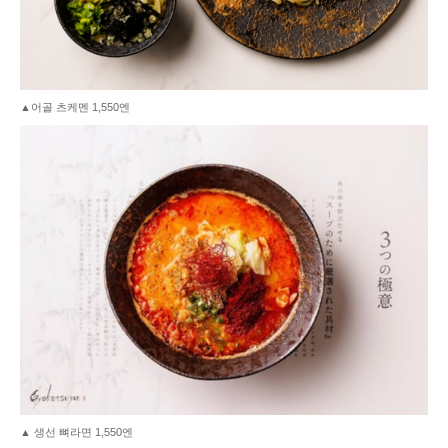
▲어골 츠케멘 1,550엔
▲ 생선 뼈라면 1,550엔