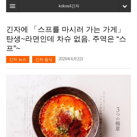
kokosil긴자
홈
긴자에 「스프를 마시러 가는 가게」
검색
탄생~라면인데 차슈 없음. 주역은 “스
최신정보
프”~
고객평가
2026年6月2日
긴자 뉴스
긴자 음식
마이페이지
즐겨찾기