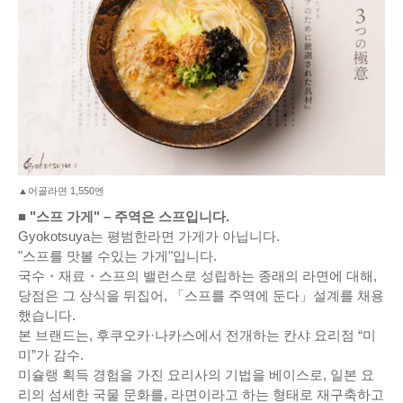
▲어골라면 1,550엔
■ "스프 가게" – 주역은 스프입니다.
Gyokotsuya는 평범한라면 가게가 아닙니다.
"스프를 맛볼 수있는 가게"입니다.
국수・재료・스프의 밸런스로 성립하는 종래의 라면에 대해,
당점은 그 상식을 뒤집어, 「스프를 주역에 둔다」설계를 채용
했습니다.
본 브랜드는, 후쿠오카·나카스에서 전개하는 칸샤 요리점 “미
미”가 감수.
미슐랭 획득 경험을 가진 요리사의 기법을 베이스로, 일본 요
리의 섬세한 국물 문화를, 라면이라고 하는 형태로 재구축하고