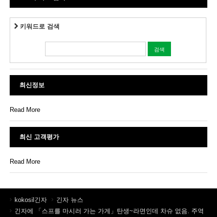
키워드로 검색
최신정보
Read More
최신 고객평가
Read More
kokosil긴자
긴자 뉴스
긴자에 「스프를 마시러 가는 가게」탄생~라면인데 차슈 없음. 주역