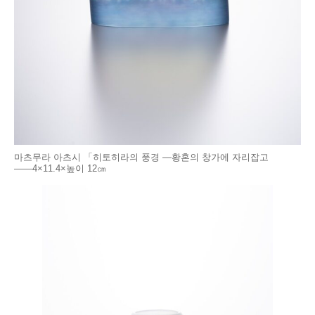
마츠무라 아츠시 「히토히라의 풍경 ―황혼의 창가에 자리잡고
――4×11.4×높이 12㎝