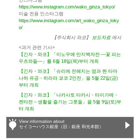
https://www.instagram.com/wako_ginza_tokyo/
미술 전용 인스타그램
https://www.instagram.com/art_wako_ginza_toky
o/
【주식회사 와코】
보도자료
에서
<과거 관련 기사>
【긴자・와코】「이노우에 만지백자전 ―꽃 피는
우츠와들―」를 6월 18일(목)부터 개최
【긴자・와코】「슈리에 전해지는 염과 짠 타마
나하 유공・히라라 쿄코 2인전」을 5월 22일(금)
부터 개최
【긴자・와코】「나카사토 타카시・타이가메・
켄타전 – 생활을 즐기는 그릇들」을 5월 9일(토)부
터 개최
View information about
セイコーハウス銀座（旧：銀座 和光本館）