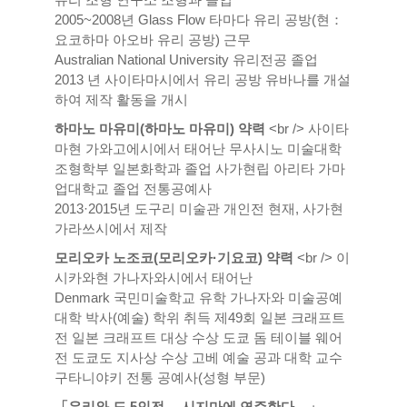
2005~2008년 Glass Flow 타마다 유리 공방(현：
요코하마 아오바 유리 공방) 근무
Australian National University 유리전공 졸업
2013 년 사이타마시에서 유리 공방 유바나를 개설
하여 제작 활동을 개시
하마노 마유미(하마노 마유미) 약력
<br /> 사이타
마현 가와고에시에서 태어난 무사시노 미술대학
조형학부 일본화학과 졸업 사가현립 아리타 가마
업대학교 졸업 전통공예사
2013·2015년 도구리 미술관 개인전 현재, 사가현
가라쓰시에서 제작
모리오카 노조코(모리오카·기요코) 약력
<br /> 이
시카와현 가나자와시에서 태어난
Denmark 국민미술학교 유학 가나자와 미술공예
대학 박사(예술) 학위 취득 제49회 일본 크래프트
전 일본 크래프트 대상 수상 도쿄 돔 테이블 웨어
전 도쿄도 지사상 수상 고베 예술 공과 대학 교수
구타니야키 전통 공예사(성형 부문)
「유리와 도 5인전 ―시지마에 연주한다―」