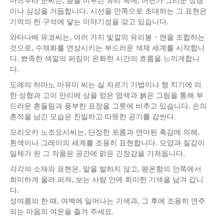
마츠무라 준씨는, 층을 이루는 유리 속에, 어딘가 그리운 정경
이나 심상을 거듭합니다. 시선을 안쪽으로 초대하는 그 표현은
기억의 한 구석에 닿는 이야기성을 갖고 있습니다.
와타나베 유코씨는, 여러 가지 빛깔의 유리봉・캔을 조합하는
것으로, 수채화를 연상시키는 부드러운 색채 세계를 시작합니
다. 뾰족한 색깔의 퍼짐이 온화한 시간의 흐름을 느끼게합니
다.
도예의 하마노 마유미 씨는 실 자르기 기법이나 형 치기에 의
한 성형과 고이 만리에 상을 얻은 염색과 붉은 그림을 통해 부
드러운 흔들림과 풍부한 표정을 그릇에 비추고 있습니다. 손의
흔적을 남긴 모습은 친밀하고 따뜻한 공기를 감싼다.
모리오카 노조요시씨는, 단정한 포름과 연마된 촉감에 의해,
흰색이나 그레이의 세계를 조용히 표현합니다. 모양과 질감이
일체가 된 그 작품은 공간에 맑은 긴장감을 가져옵니다.
각각의 소재와 표현은, 말을 발하지 않고, 평온함의 안쪽에서
희미하게 울려 퍼져, 보는 사람 안에 희미한 기색을 남겨 갑니
다.
성여름의 한 때, 여백에 일어나는 기색과, 그 후에 조용히 연주
되는 마음의 여운을 즐겨 주세요.