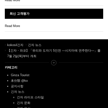
Read More
최신 고객평가
Read More
kokosil긴자
긴자 뉴스
【긴자・와코】「유리와 도자기 5인전 ―시지마에 연주한다―」를
7월 2일(목)부터 개최
카테고리
Ginza Tourist
未分類 @ko
공지사항
긴자 뉴스
긴자 라이프 스타일
긴자 문화