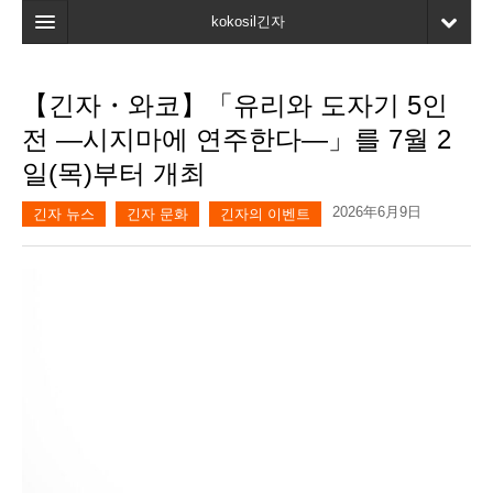
kokosil긴자
홈
【긴자・와코】「유리와 도자기 5인
검색
전 ―시지마에 연주한다―」를 7월 2
최신정보
일(목)부터 개최
고객평가
2026年6月9日
긴자 뉴스
긴자 문화
긴자의 이벤트
마이페이지
즐겨찾기