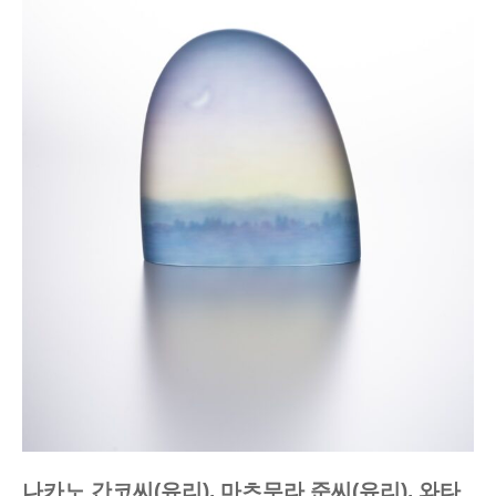
나카노 간코씨(유리), 마츠무라 준씨(유리), 와타