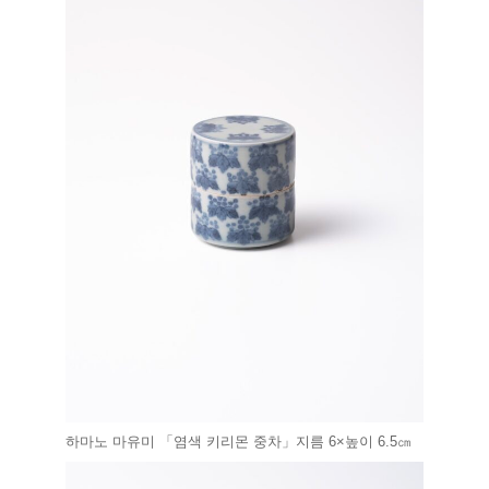
하마노 마유미 「염색 키리몬 중차」지름 6×높이 6.5㎝