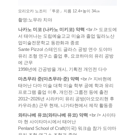
모리오카 노조미 「투운」지름 12.4×높이 34㎝
촬영:노무라 치야
나카노 미코 (나카노 미키코) 약력
<br /> 도쿄도에
서 태어나는 도립예술고교 미술과 졸업 밀라노산
업미술전문학교 동판화과 종료
Sante Pizzol 스테인드 글라스 공방 연수 도야마
유리 조형 연구소 졸업 후, 요코하마의 유리 공방
에 근무
1998년에 간공방을 개시, 기획전 개인전 다수
마츠무라 준(마츠무라·준) 약력
<br /> 지바현에
태어난 다마 미술 대학 미술 학부 공예 학과 유리
프로그램 졸업 이후, 개인전·그룹전 등에 출전
2012~2026년 시라카미 유리 공방(아오모리현 후
카우라초) 근무 현재, 니가타현에서 제작 활동중
와타나베 유코(와타나베 유코) 약력
<br /> 사이타
마 현 사이타마시에서 태어난
Penland School of Craft(미국) 워크숍 참가 도야마
유리 조형 연구소 조형과 졸업