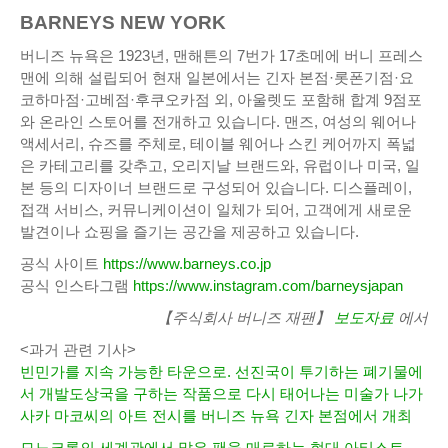
BARNEYS NEW YORK
버니즈 뉴욕은 1923년, 맨해튼의 7번가 17초메에 버니 프레스
맨에 의해 설립되어 현재 일본에서는 긴자 본점·롯폰기점·요
코하마점·고베점·후쿠오카점 외, 아울렛도 포함해 합계 9점포
와 온라인 스토어를 전개하고 있습니다. 맨즈, 여성의 웨어나
액세서리, 슈즈를 주체로, 테이블 웨어나 스킨 케어까지 폭넓
은 카테고리를 갖추고, 오리지날 브랜드와, 유럽이나 미국, 일
본 등의 디자이너 브랜드로 구성되어 있습니다. 디스플레이,
접객 서비스, 커뮤니케이션이 일체가 되어, 고객에게 새로운
발견이나 쇼핑을 즐기는 공간을 제공하고 있습니다.
공식 사이트
https://www.barneys.co.jp
공식 인스타그램
https://www.instagram.com/barneysjapan
【주식회사 버니즈 재팬】
보도자료
에서
<과거 관련 기사>
빈민가를 지속 가능한 타운으로. 선진국이 투기하는 폐기물에
서 개발도상국을 구하는 작품으로 다시 태어나는 미술가 나가
사카 마코씨의 아트 전시를 버니즈 뉴욕 긴자 본점에서 개최
모노크롬의 세계관에서 많은 팬을 매료하는 현대 아티스트