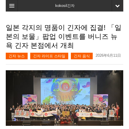
kokosil긴자
홈
일본 각지의 명품이 긴자에 집결! 「일
검색
본의 보물」팝업 이벤트를 버니즈 뉴
최신정보
욕 긴자 본점에서 개최
고객평가
2026年6月11日
긴자 뉴스
긴자 라이프 스타일
긴자 음식
마이페이지
즐겨찾기