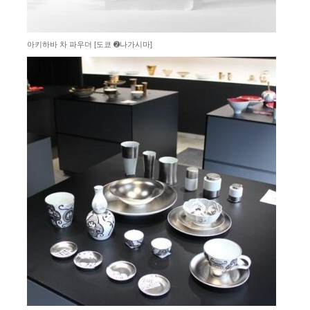
아키하바 차 파우더 [도쿄 ➋나가시마]