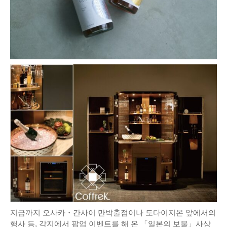
지금까지 오사카・간사이 만박출점이나 도다이지몬 앞에서의
행사 등, 각지에서 팝업 이벤트를 해 온 「일본의 보물」사상