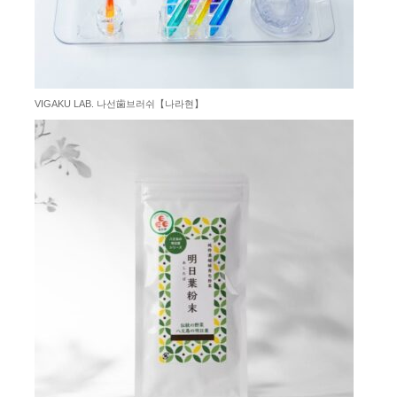
VIGAKU LAB. 나선⻭브러쉬【나라현】