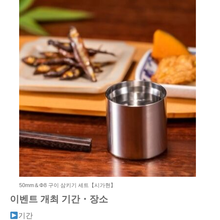
50mm＆Φ8 구이 삼키기 세트【시가현】
이벤트 개최 기간・장소
기간