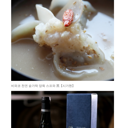
비와코 천연 숟가락 양육 스프와 ⿊【시가현】