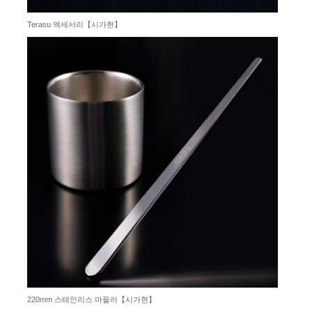
Terasu 액세서리【시가현】
220mm 스테인리스 마들러【시가현】