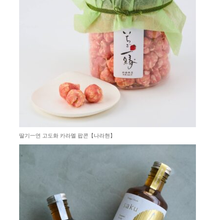
딸기⼀연 고도화 카라멜 팝콘【나라현】