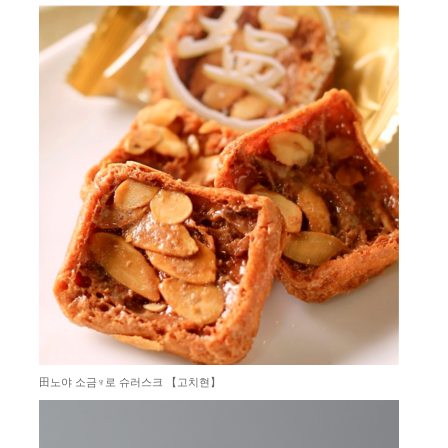
⽥노야 소금♆로 슈러스크 【고치현】