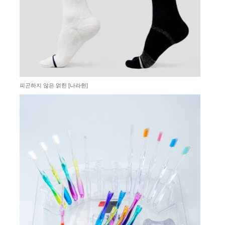
피곤하지 않은 얽힌 [나라현]