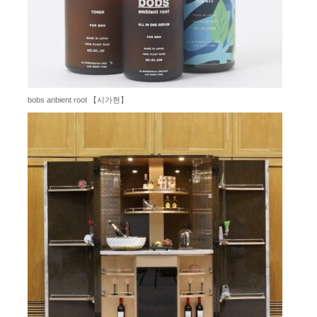
bobs anbient root 【시가현】