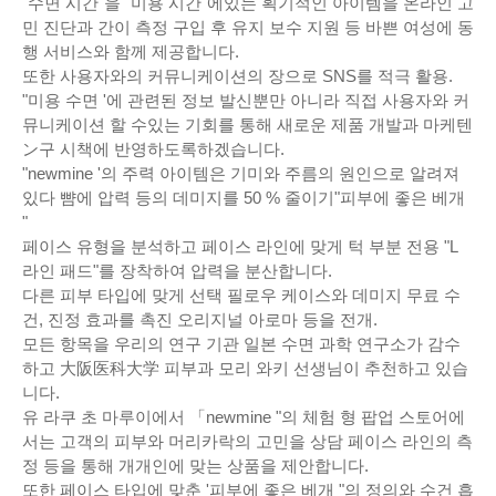
"수면 시간"을 "미용 시간"에있는 획기적인 아이템을 온라인 고
민 진단과 간이 측정 구입 후 유지 보수 지원 등 바쁜 여성에 동
행 서비스와 함께 제공합니다.
또한 사용자와의 커뮤니케이션의 장으로 SNS를 적극 활용.
"미용 수면 '에 관련된 정보 발신뿐만 아니라 직접 사용자와 커
뮤니케이션 할 수있는 기회를 통해 새로운 제품 개발과 마케텐
ン구 시책에 반영하도록하겠습니다.
"newmine '의 주력 아이템은 기미와 주름의 원인으로 알려져
있다 뺨에 압력 등의 데미지를 50 % 줄이기"피부에 좋은 베개
"
페이스 유형을 분석하고 페이스 라인에 맞게 턱 부분 전용 "L
라인 패드"를 장착하여 압력을 분산합니다.
다른 피부 타입에 맞게 선택 필로우 케이스와 데미지 무료 수
건, 진정 효과를 촉진 오리지널 아로마 등을 전개.
모든 항목을 우리의 연구 기관 일본 수면 과학 연구소가 감수
하고 大阪医科大学 피부과 모리 와키 선생님이 추천하고 있습
니다.
유 라쿠 초 마루이에서 「newmine "의 체험 형 팝업 스토어에
서는 고객의 피부와 머리카락의 고민을 상담 페이스 라인의 측
정 등을 통해 개개인에 맞는 상품을 제안합니다.
또한 페이스 타입에 맞춘 '피부에 좋은 베개 "의 정의와 수건 흡