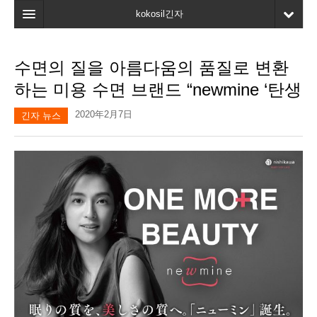
kokosil긴자
홈
수면의 질을 아름다움의 품질로 변환
검색
하는 미용 수면 브랜드 “newmine ‘탄생
최신정보
2020年2月7日
긴자 뉴스
고객평가
마이페이지
즐겨찾기