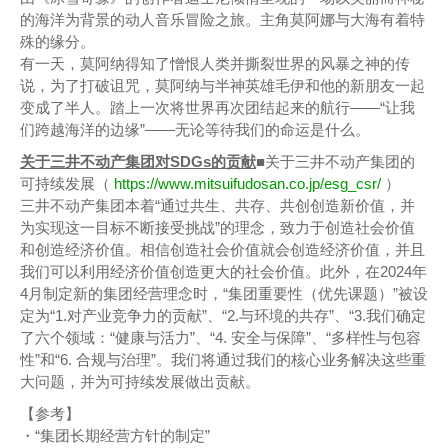
的海洋为背景的动人音乐冒险之旅。主角莫阿娜与大海有着特
殊的缘分。
有一天，莫阿纳得知了憎恨人类并撕裂世界的风暴之神的传
说，为了打破诅咒，莫阿纳与半神英雄毛伊和他的新朋友一起
变成了半人。踏上一次将世界再次团结起来的航行——“让我
们跨越海洋的边缘”——无论等待我们的命运是什么。
关于三井不动产集团对SDGs的贡献
■关于三井不动产集团的
可持续发展（
https://www.mitsuifudosan.co.jp/esg_csr/
）
三井不动产集团本着“通过共生、共存、共创创造新价值，并
为实现这一目标不断接受挑战”的理念，致力于创造社会价值
和创造经济价值。相信创造社会价值就会创造经济价值，并且
我们可以利用经济价值创造更大的社会价值。此外，在2024年
4月制定新的集团经营理念时，“集团重要性（优先课题）”被设
定为“1.对产业竞争力的贡献”、“2.与环境的共存”、“3.我们确定
了六个领域：“健康与活力”、“4. 安全与保障”、“多样性与包容
性”和“6. 合规与治理”。我们将通过我们的核心业务解决这些重
大问题，并为可持续发展做出贡献。
【参考】
・“集团长期经营方针的制定”