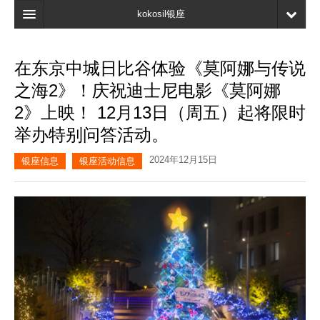
kokosil银座
主页
在东京中城日比谷体验《莫阿娜与传说
搜索
之海2》！庆祝迪士尼电影《莫阿娜
最新信息
2》上映！ 12月13日（周五）起将限时
举办特别问答活动。
口碑
2024年12月15日
我的页面
银座信息
银座活动信息
书签