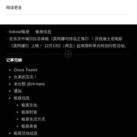
阅读更多
kokosil银座
银座信息
在东京中城日比谷体验《莫阿娜与传说之海2》！庆祝迪士尼电影
《莫阿娜2》上映！ 12月13日（周五）起将限时举办特别问答活动。
记事范畴
Ginza Tourist
出来的宝石！
未分類 @zh-hans
通知
银座信息
银座文化
银座时装
银座生活方式
银座美食
银座活动信息