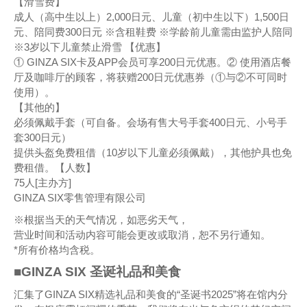
【滑雪费】
成人（高中生以上）2,000日元、儿童（初中生以下）1,500日
元、陪同费300日元 ※含租鞋费 ※学龄前儿童需由监护人陪同
※3岁以下儿童禁止滑雪 【优惠】
① GINZA SIX卡及APP会员可享200日元优惠。② 使用酒店餐
厅及咖啡厅的顾客，将获赠200日元优惠券（①与②不可同时
使用）。
【其他的】
必须佩戴手套（可自备。会场有售大号手套400日元、小号手
套300日元）
提供头盔免费租借（10岁以下儿童必须佩戴），其他护具也免
费租借。【人数】
75人[主办方]
GINZA SIX零售管理有限公司
※根据当天的天气情况，如恶劣天气，
营业时间和活动内容可能会更改或取消，恕不另行通知。
*所有价格均含税。
■GINZA SIX 圣诞礼品和美食
汇集了GINZA SIX精选礼品和美食的“圣诞书2025”将在馆内分