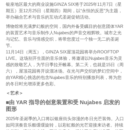
银座地区最大的商业设施GINZA SIX将于2025年11月7日（星
期五）至12月25日（星期四）期间，以“永恒的反思”为主题，
举办融合艺术与音乐的互动式圣诞促销活动。
博物馆将充满梦幻般的空间，国内外备受瞩目的创意团体YAR
的装置艺术与音乐制作人Nujabes的声音交相辉映。城市之光
与记忆、音乐与情感交织，将带您度过一个独一无二的圣诞
节。
11月14日（周五），GINZA SIX屋顶花园将举办ROOFTOP
LIVE。这场别开生面的音乐体验，将邀请以Nujabes音乐为灵
感的致敬艺人，为节日季拉开帷幕。第二天，也就是15日（周
六），屋顶花园将开设溜冰场。在光与声交织的梦幻空间中，
由YAR精心挑选的包含Nujabes音乐的特别播放列表，将为您
的冬日时光增添更多色彩。
＜艺术＞
■由 YAR 指导的创意装置和受 Nujabes 启发的
图形
2025年圣诞季的入口将以银座街头弥漫的冬日光芒装饰。入口
如同演奏音乐般缓缓旋转，以彩虹般的光芒迎接来访者。持续