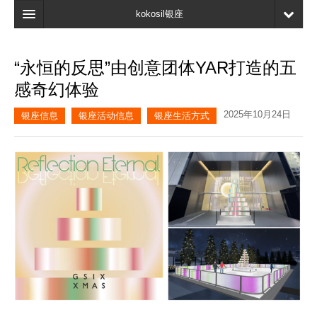
kokosil银座
主页
“永恒的反思”由创意团体YAR打造的五
搜索
感奇幻体验
最新信息
2025年10月24日
银座信息
银座活动信息
银座生活方式
口碑
我的页面
书签