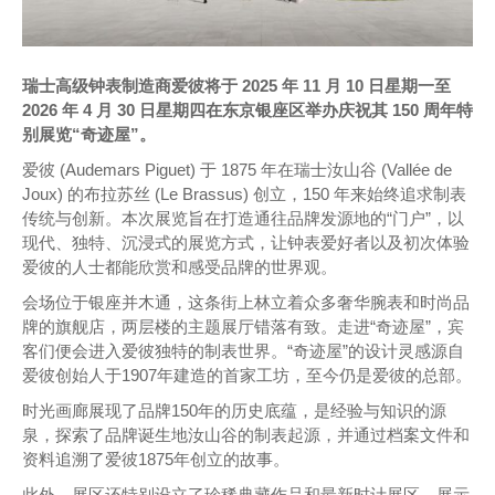
瑞士高级钟表制造商爱彼将于 2025 年 11 月 10 日星期一至
2026 年 4 月 30 日星期四在东京银座区举办庆祝其 150 周年特
别展览“奇迹屋”。
爱彼 (Audemars Piguet) 于 1875 年在瑞士汝山谷 (Vallée de
Joux) 的布拉苏丝 (Le Brassus) 创立，150 年来始终追求制表
传统与创新。本次展览旨在打造通往品牌发源地的“门户”，以
现代、独特、沉浸式的展览方式，让钟表爱好者以及初次体验
爱彼的人士都能欣赏和感受品牌的世界观。
会场位于银座并木通，这条街上林立着众多奢华腕表和时尚品
牌的旗舰店，两层楼的主题展厅错落有致。走进“奇迹屋”，宾
客们便会进入爱彼独特的制表世界。“奇迹屋”的设计灵感源自
爱彼创始人于1907年建造的首家工坊，至今仍是爱彼的总部。
时光画廊展现了品牌150年的历史底蕴，是经验与知识的源
泉，探索了品牌诞生地汝山谷的制表起源，并通过档案文件和
资料追溯了爱彼1875年创立的故事。
此外，展区还特别设立了珍稀典藏作品和最新时计展区，展示