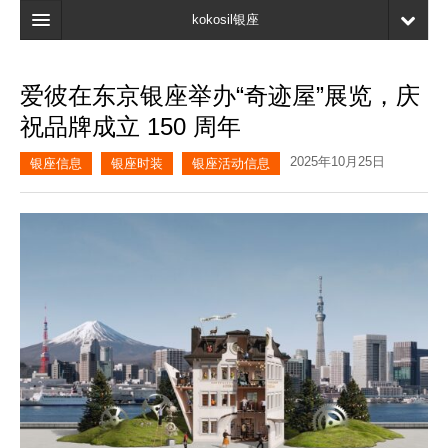
kokosil银座
主页
爱彼在东京银座举办“奇迹屋”展览，庆
搜索
祝品牌成立 150 周年
最新信息
2025年10月25日
银座信息
银座时装
银座活动信息
口碑
我的页面
书签