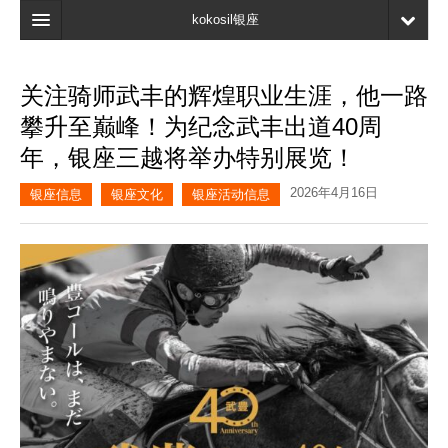
kokosil银座
主页
关注骑师武丰的辉煌职业生涯，他一路
搜索
攀升至巅峰！为纪念武丰出道40周
最新信息
年，银座三越将举办特别展览！
口碑
2026年4月16日
银座信息
银座文化
银座活动信息
我的页面
书签