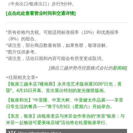
（中央出口/银座出口）步行9分钟。
[点击此处查看营业时间和交通详情]
*所有价格均含税。可能适用标准税率（10%）和优惠税率
（8%）的组合。
*请注意，部分商品数量有限，如果售罄，敬请谅解。
*图片仅供参考。
*请注意，活动日期和内容可能会有所变更或取消。
[摘自三越伊势丹控股株式会社的
新闻稿
]
<往期相关文章>
【银座三越本店7楼画廊】永井浩艺术版画展2026“日光，黄
昏”。4月15日开幕。首次展出特别的发光微喷版画。
【银座和光】“中里隆、中里大树、中里健太作品展——享受
日常生活的餐具——”将于5月9日（星期六）开始举办。
【东京，银座】由银座老店与米菲合作举办的“米菲⁺银座：与
米菲一起畅游可爱美味店铺”活动将在松屋银座举行。