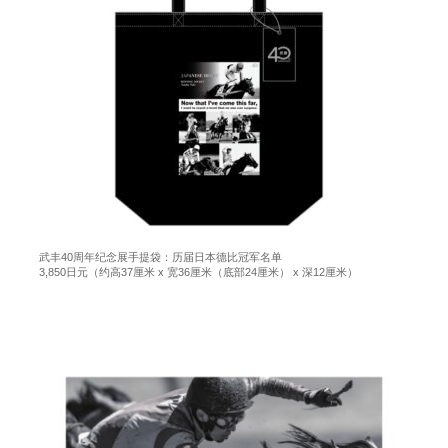
武丰40周年纪念展手提袋：历届日本德比冠军名单
3,850日元（约高37厘米 x 宽36厘米（底部24厘米） x 深12厘米）