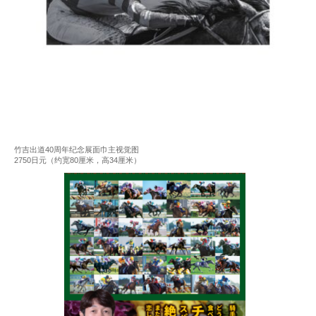
竹吉出道40周年纪念展面巾主视觉图
2750日元（约宽80厘米，高34厘米）