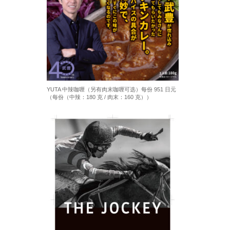
YUTA 中辣咖喱（另有肉末咖喱可选）每份 951 日元
（每份（中辣：180 克 / 肉末：160 克））