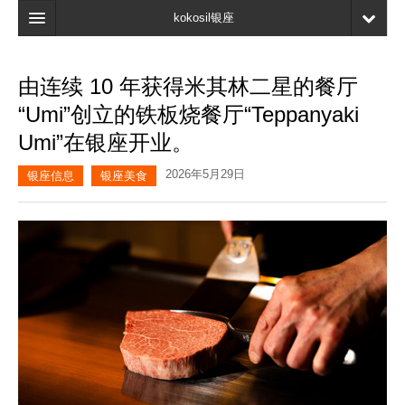
kokosil银座
主页
由连续 10 年获得米其林二星的餐厅
搜索
“Umi”创立的铁板烧餐厅“Teppanyaki
最新信息
Umi”在银座开业。
口碑
2026年5月29日
银座信息
银座美食
我的页面
书签