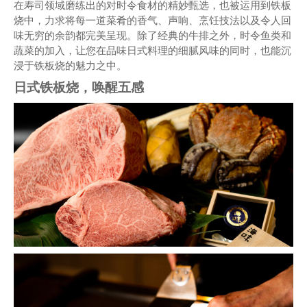
在寿司领域磨练出的对时令食材的精妙甄选，也被运用到铁板
烧中，力求将每一道菜肴的香气、声响、烹饪技法以及令人回
味无穷的余韵都完美呈现。除了经典的牛排之外，时令鱼类和
蔬菜的加入，让您在品味日式料理的细腻风味的同时，也能沉
浸于铁板烧的魅力之中。
日式铁板烧，唤醒五感