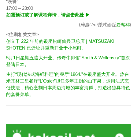
“晚餐”
17:00 – 23:00
如需预订或了解课程详情，请点击此处 ▶︎
[摘自Umi株式会社
新闻稿
]
<往期相关文章>
创立于 222 年前的银座松崎仙兵卫总店 | MATSUZAKI
SHOTEN 已迁址并重新开业于小尾町。
5月1日星期五盛大开业。传奇牛排馆“Smith & Wollensky”首次
登陆日本。
主打“现代法式海鲜料理”的餐厅“1864.”在银座盛大开业。曾在
米其林三星餐厅“L'Osier”担任多年主厨的山下泉，运用法式烹
饪技法，精心烹制日本周边海域的丰富海鲜，打造出独具特色
的套餐菜单。