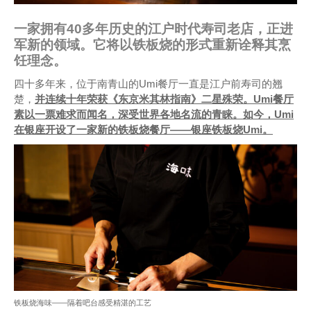
一家拥有40多年历史的江户时代寿司老店，正进
军新的领域。它将以铁板烧的形式重新诠释其烹
饪理念。
四十多年来，位于南青山的Umi餐厅一直是江户前寿司的翘
楚，
并连续十年荣获
《东京米其林指南》二星殊荣。Umi餐厅
素以一票难求而闻名，深受世界各地名流的青睐。如今，Umi
在银座开设了一家新的铁板烧餐厅——银座铁板烧Umi。
铁板烧海味——隔着吧台感受精湛的工艺