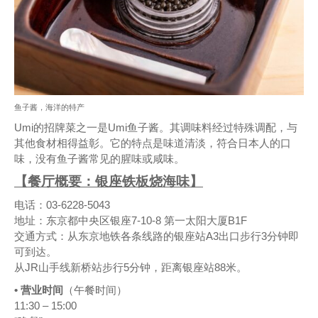
鱼子酱，海洋的特产
Umi的招牌菜之一是Umi鱼子酱。其调味料经过特殊调配，与
其他食材相得益彰。它的特点是味道清淡，符合日本人的口
味，没有鱼子酱常见的腥味或咸味。
【餐厅概要：银座铁板烧海味】
电话：03-6228-5043
地址：东京都中央区银座7-10-8 第一太阳大厦B1F
交通方式：从东京地铁各条线路的银座站A3出口步行3分钟即
可到达。
从JR山手线新桥站步行5分钟，距离银座站88米。
• 营业时间
（午餐时间）
11:30 – 15:00