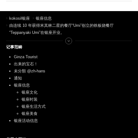
kokosil银座
银座信息
由连续 10 年获得米其林二星的餐厅“Umi”创立的铁板烧餐厅
“Teppanyaki Umi”在银座开业。
记事范畴
Ginza Tourist
出来的宝石！
未分類 @zh-hans
通知
银座信息
银座文化
银座时装
银座生活方式
银座美食
银座活动信息