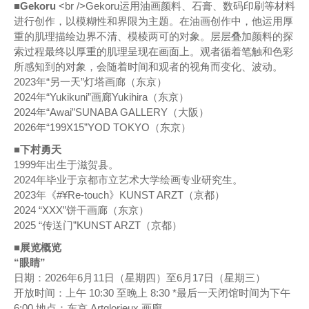
■Gekoru
<br />Gekoru运用油画颜料、石膏、数码印刷等材料
进行创作，以模糊性和界限为主题。在油画创作中，他运用厚
重的肌理描绘边界不清、模棱两可的对象。层层叠加颜料的探
索过程最终以厚重的肌理呈现在画面上。观者循着笔触和色彩
所感知到的对象，会随着时间和观者的视角而变化、波动。
2023年“另一天”灯塔画廊（东京）
2024年“Yukikuni”画廊Yukihira（东京）
2024年“Awai”SUNABA GALLERY（大阪）
2026年“199X15”YOD TOKYO（东京）
■下村勇天
1999年出生于滋贺县。
2024年毕业于京都市立艺术大学绘画专业研究生。
2023年《#¥Re-touch》KUNST ARZT（京都）
2024 “XXX”饼干画廊（东京）
2025 “传送门”KUNST ARZT（京都）
■展览概览
“眼睛”
日期：2026年6月11日（星期四）至6月17日（星期三）
开放时间：上午 10:30 至晚上 8:30 *最后一天闭馆时间为下午
6:00 地点：东京 Artglorieux 画廊