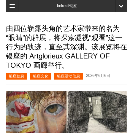
kokosil银座
主页
由四位崭露头角的艺术家带来的名为
搜索
“眼睛”的群展，将探索凝视“观看”这一
最新信息
行为的轨迹，直至其深渊。该展览将在
银座的 Artglorieux GALLERY OF
口碑
TOKYO 画廊举行。
我的页面
2026年6月6日
银座信息
银座文化
银座活动信息
书签