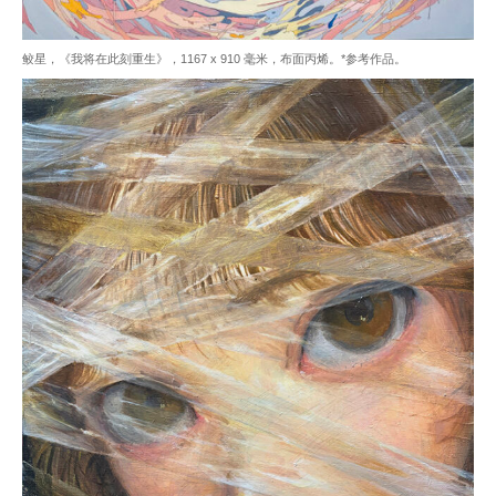
鲛星，《我将在此刻重生》，1167 x 910 毫米，布面丙烯。*参考作品。