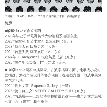
下村祐天《# #43》 1025 x 1025 毫米 棉布裱于木板，丙烯酸树脂
轮廓
■鲛星
<br />来自京都府
2020年毕业于武藏野美术大学油画系油画专业。
2023 “星空穹顶”艺术空间 金鱼空间（台北）
2023 “糖果陨石”阪急男装（大阪）
2024 “转型失败”画廊展厅・A（东京）
2024年《Emergence》银座茑屋书店（东京）
2025 “像个年轻女孩一样”，对比（东京）
■100岁
<br />画家兼插画家。在数字插画方面，他承接小说封
面插画、游戏角色设计等客户项目；在油画方面，他从事展览
等艺术活动。
2024 “物质女孩” Sixpence Gallery（台湾）
2025 “伪古典主义” MEDEL GALLERY SHU（东京）
2026 “情感展——以短歌诗歌和插图表达”——由角川株式会社
和文化厅（东京）联合举办