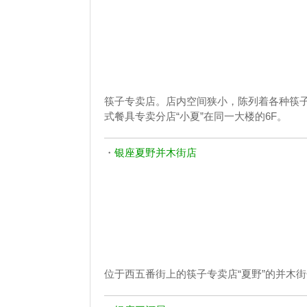
筷子专卖店。店内空间狭小，陈列着各种筷子
式餐具专卖分店“小夏”在同一大楼的6F。
・
银座夏野并木街店
位于西五番街上的筷子专卖店“夏野”的并木