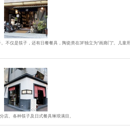
。不仅是筷子，还有日餐餐具，陶瓷类在3F独立为“画廊门”。儿童
街分店。各种筷子及日式餐具琳琅满目。