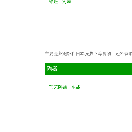
・
银座三河屋
主要是茶泡饭和日本腌萝卜等食物，还经营
陶器
・
巧艺陶铺 东哉