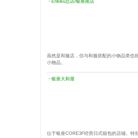
・
Erikiku总店/银座南店
虽然是和服店，但与和服搭配的小物品类也
小物品。
・
银座大和屋
位于银座CORE3F经营日式箱包的店铺。