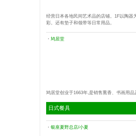
经营日本各地民间艺术品的店铺。1F以陶器
彩。还有垫子和领带等日常用品。
・
鸠居堂
鸠居堂创业于1663年,是销售熏香、书画用
日式餐具
・
银座夏野总店/小夏