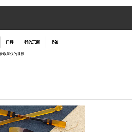
口碑
我的页面
书签
niergate CLASSIC&LUXURY X’mas2015
手笔看歌舞伎的世界
辑