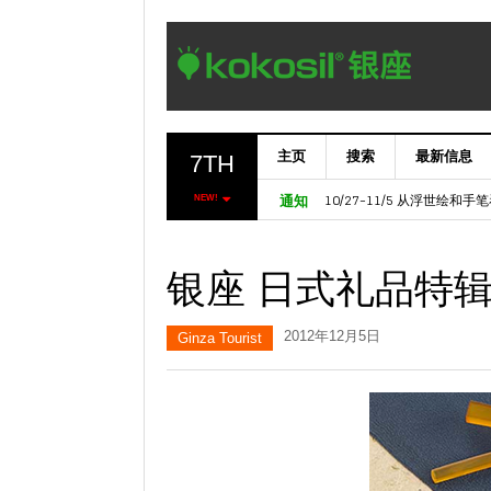
主页
搜索
最新信息
7TH
11/6～ 【欧洲七叶树门】Marron
10/27-11/5 从浮世绘和
NEW!
通知
银座 日式礼品特
2012年12月5日
Ginza Tourist