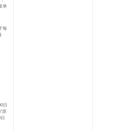
菜单
对于每
味
000日
h”原
0日