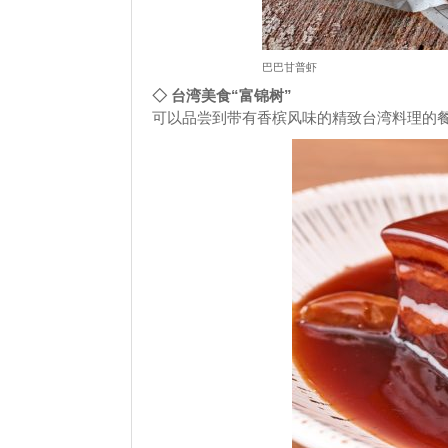
巴巴甘普虾
◇ 台湾美食“富锦树”
可以品尝到带有香槟风味的精致台湾料理的