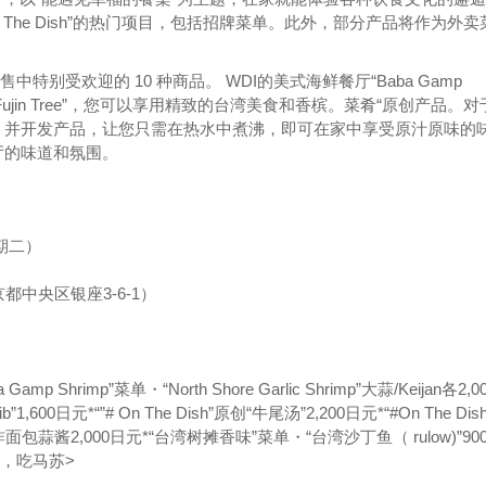
On The Dish”的热门项目，包括招牌菜单。此外，部分产品将作为外卖
销售中特别受欢迎的 10 种商品。 WDI的美式海鲜餐厅“Baba Gamp
，如“Fujin Tree”，您可以享用精致的台湾美食和香槟。菜肴“原创产品。
，并开发产品，让您只需在热水中煮沸，即可在家中享受原汁原味的
厅的味道和氛围。
星期二）
ce（东京都中央区银座3-6-1）
：
ba Gamp Shrimp”菜单・“North Shore Garlic Shrimp”大蒜/Keijan各2,
ib”1,600日元*“”# On The Dish”原创“牛尾汤”2,200日元*“#On The Dis
炸面包蒜酱2,000日元*“台湾树摊香味”菜单・“台湾沙丁鱼（ rulow)”90
煮熟，吃马苏>