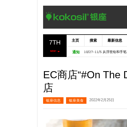
主页
搜索
最新信息
7TH
11/6～ 【欧洲七叶树门】Marron
10/27-11/5 从浮世绘和
NEW!
通知
EC商店“#On Th
店
2022年2月25日
银座信息
银座美食