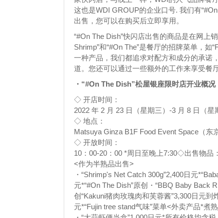
这也是WDI GROUP的企业口号. 我们有“#
出售，您可以在购买后立即享用。
“#On The Dish”快闪店出售的商品是在网上
Shrimp”和“#On The”是餐厅的招牌菜单
一种产品，我们都追求对配方和成分的承诺
道。您还可以通过一些额外的工作来享受餐
・“#On The Dish”松屋银座限时店开业概况
◇ 开店时间：
2022 年 2 月 23 日（星期三）-3 月 8 日（
◇ 地点：
Matsuya Ginza B1F Food Event Spa
◇ 开放时间：
10：00-20：00 *周日至晚上7:30◇出售物品
<作为半熟品出售>
・“Shrimp's Net Catch 300g”2,400日元*“Ba
元*“#On The Dish”原创・“BBQ Baby Back R
创“Kakuni猪肉玫瑰肉和芙蓉酱”3,300日元到
元*“Fujin tree stand气味”菜单<外卖产品*
・“大蒜虾便当盒”1,000日元*所有价格均含税