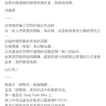
如果你能感覺到那裡有風吹過，我會很高興。
須藤舜
——
在有限的施工空間內展出作品時，
以「給人們真實的體驗」為目標，這是銀座索尼公園的理念之
一，
以臨時牆壁藝術表達的花園
它被重建（複製）為12幅油畫。
正在建造的空間中盛開的花園是獨一無二的組合。
如果我們能把臨時圍欄、建築和盛大的開幕以華麗的方式連接
起來，我們會很高興。
山口浩二
——
將展出「靜態光：兩個橢圓」。
這是「靜態燈」系列作品中的最新作品。
第一個是在 Sony Park Mini 上。
第三件作品誕生於索尼公園展覽KYOTO。
索尼公園的存在是貫穿這些作品的血統。