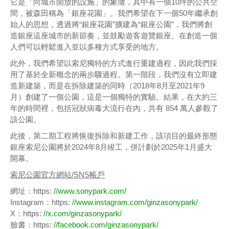
它是「向城市開放的設施」的象徵，其中有一個10坪的公共空
間，被森田稱為「銀座花園」。我們希望在下一個50年繼承創
始人的思想，透過將“銀座花園”擴建為“銀座公園”，我們將創
造銀座這座城市的新節奏，並鼓勵遊客遊覽銀座。在創造一個
人們可以輕鬆進入並以多種方式享受的地方。
此外，我們希望以索尼獨特的方式進行重建過程，因此我們採
用了基於全新概念的兩步驟過程。第一階段，我們沒有立即建
造新建築，而是在拆除建築的同時（2018年8月至2021年9
月）創建了一個公園，這是一個獨特的實驗。結果，在大約三
年的時間裡，包括冠狀病毒大流行在內，共有 854 萬人參觀了
該公園。
此後，第二期工程將恢復拆除和新建工作，該項目的最終形態
銀座索尼公園將於2024年8月竣工，併計劃於2025年1月盛大
開幕。
索尼公園官方網站/SNS帳戶
網址：https:
//www.sonypark.com/
Instagram：https:
//www.instagram.com/ginzasonypark/
X：https:
//x.com/ginzasonypark/
臉書：https:
//facebook.com/ginzasonypark/