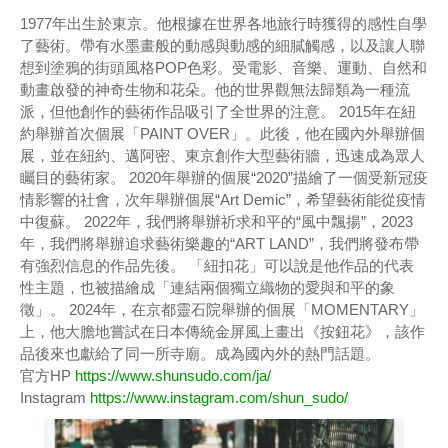
1977年出生於東京。他根據在世界各地旅行時獲得的感性自學
了藝術。帶有水墨畫般的動感與動感的細膩觸感，以及讓人聯
想到塗鴉的街頭風格POP色彩。受電影、音樂、運動、自然和
動畫啟發的神奇生物和花朵。他的世界觀無法歸類為一種流
派，但他創作的藝術作品吸引了全世界的注意。 2015年在紐
約舉辦首次個展「PAINT OVER」。此後，他在國內外舉辦個
展，並在紐約、邁阿密、東京創作大型藝術牆，迅速成為眾人
矚目的藝術家。 2020年舉辦的個展“2020”描繪了一個受新冠疫
情影響的社會，次年舉辦個展“Art Demic”，希望藝術能從疫情
中復蘇。 2022年，我們將舉辦祈求和平的“風中飄揚”，2023
年，我們將舉辦追求藝術樂趣的“ART LAND”，我們將發布帶
有強烈信息的作品先後。 「紐扣花」可以說是他作品的代表
性主題，也被描繪成「連結兩個獨立織物的愛與和平的象
徵」。 2024年，在京都靈石院舉辦的個展「MOMENTARY」
上，他大膽地嘗試在日本傳統金屏風上畫出《按鈕花》，該作
品後來也獻給了同一所寺廟。成為國內外的熱門話題。
官方HP
https://www.shunsudo.com/ja/
Instagram
https://www.instagram.com/shun_sudo/