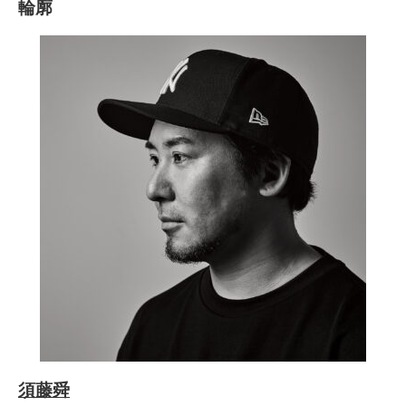
輪廓
須藤舜