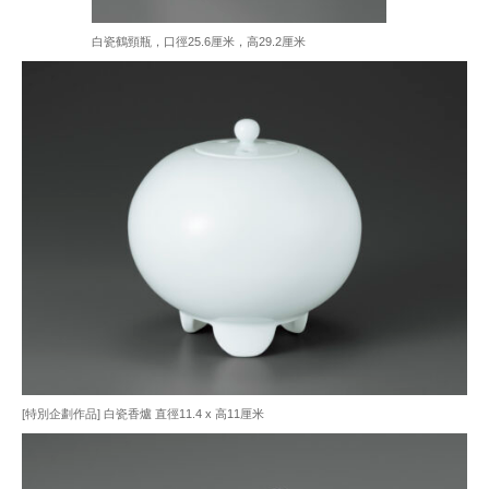
白瓷鶴頸瓶，口徑25.6厘米，高29.2厘米
[特別企劃作品] 白瓷香爐 直徑11.4 x 高11厘米