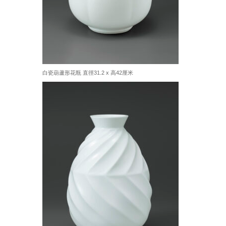
白瓷葫蘆形花瓶 直徑31.2 x 高42厘米