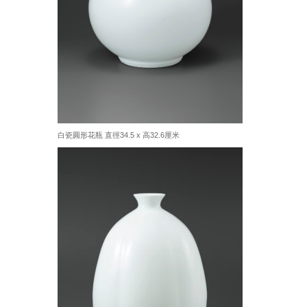
白瓷圓形花瓶 直徑34.5 x 高32.6厘米