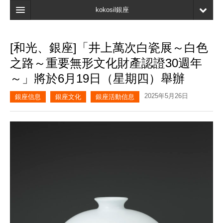
kokosil銀座
主頁
[和光、銀座]「井上萬次白瓷展～白色
搜索
之路～重要無形文化財產認證30週年
最新信息
～」將於6月19日（星期四）舉辦
口碑
2025年5月26日
銀座信息
銀座文化
銀座活動信息
我的頁面
書簽