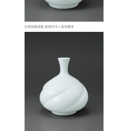
白瓷扭曲花瓶 直徑20.6 x 高30厘米